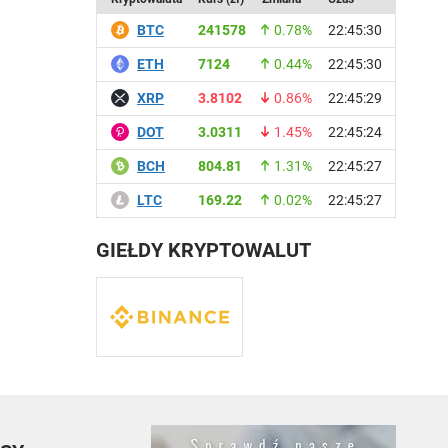
BTC
241578
0.78%
22:45:30
ETH
7124
0.44%
22:45:30
XRP
3.8102
0.86%
22:45:29
DOT
3.0311
1.45%
22:45:24
BCH
804.81
1.31%
22:45:27
LTC
169.22
0.02%
22:45:27
GIEŁDY KRYPTOWALUT