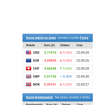
Kursy walut na żywo
- prosto z rynku
Forex
Waluta
Kurs (zł)
Zmiana
Czas
USD
3.71910
0.36%
22:45:29
EUR
4.29830
0.06%
22:45:26
CHF
4.60248
0.04%
22:45:28
GBP
5.01743
0.00%
22:45:30
NOK
0.39101
0.25%
22:45:27
Kursy kryptowalut
- Na żywo, prosto z rynku
Kryptowaluta
Kurs (zł)
Zmiana
Czas