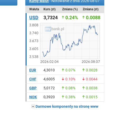
Kursy walut
- Notowanie z dnia 2026-08-07
Waluta
Kurs (zł)
Zmiana (%)
Zmiana (zł)
USD
3,7324
0.24%
0.0088
EUR
4,3010
0.07%
0.0028
CHF
4,6005
0.10%
0.0044
GBP
5,0172
0.08%
0.0038
NOK
0,3920
0.38%
0.0015
Darmowe komponenty na stronę www