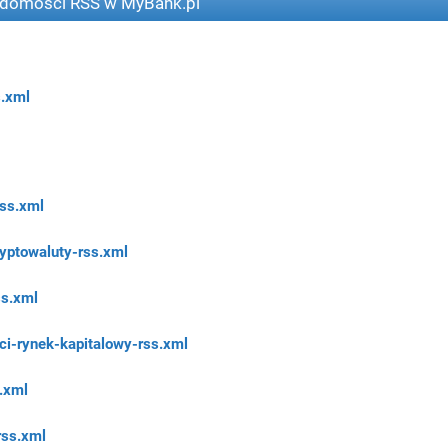
adomości RSS w MyBank.pl
s.xml
rss.xml
yptowaluty-rss.xml
ss.xml
i-rynek-kapitalowy-rss.xml
.xml
rss.xml