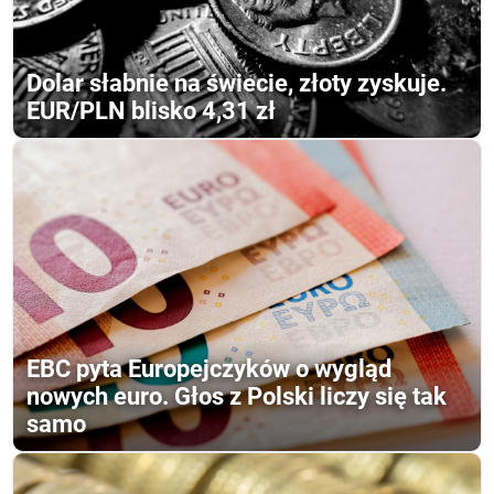
Dolar słabnie na świecie, złoty zyskuje.
EUR/PLN blisko 4,31 zł
EBC pyta Europejczyków o wygląd
nowych euro. Głos z Polski liczy się tak
samo