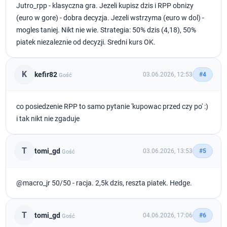
Jutro_rpp - klasyczna gra. Jezeli kupisz dzis i RPP obnizy
(euro w gore) - dobra decyzja. Jezeli wstrzyma (euro w dol) -
mogles taniej. Nikt nie wie. Strategia: 50% dzis (4,18), 50%
piatek niezaleznie od decyzji. Sredni kurs OK.
K
kefir82
03.06.2026, 12:53
#4
Gość
co posiedzenie RPP to samo pytanie 'kupowac przed czy po' :)
i tak nikt nie zgaduje
T
tomi_gd
03.06.2026, 13:53
#5
Gość
@macro_jr 50/50 - racja. 2,5k dzis, reszta piatek. Hedge.
T
tomi_gd
04.06.2026, 17:06
#6
Gość