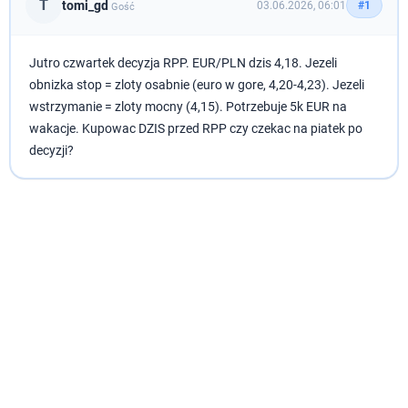
T
tomi_gd
03.06.2026, 06:01
#1
Gość
Jutro czwartek decyzja RPP. EUR/PLN dzis 4,18. Jezeli
obnizka stop = zloty osabnie (euro w gore, 4,20-4,23). Jezeli
wstrzymanie = zloty mocny (4,15). Potrzebuje 5k EUR na
wakacje. Kupowac DZIS przed RPP czy czekac na piatek po
decyzji?