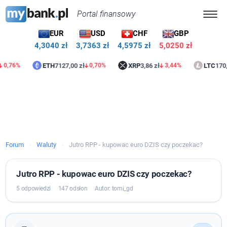
Portal finansowy
EUR
USD
CHF
GBP
4,3040 zł
3,7363 zł
4,5975 zł
5,0250 zł
ETH
7127,00 zł
XRP
3,86 zł
LTC
170,04 z
76%
0,70%
3,44%
Forum
Waluty
Jutro RPP - kupowac euro DZIS czy poczekac?
›
›
Jutro RPP - kupowac euro DZIS czy poczekac?
5 odpowiedzi
·
147 odsłon
·
Autor: tomi_gd