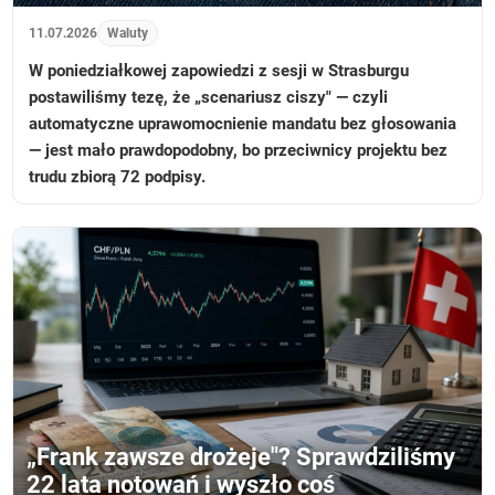
11.07.2026
Waluty
W poniedziałkowej zapowiedzi z sesji w Strasburgu
postawiliśmy tezę, że „scenariusz ciszy" — czyli
automatyczne uprawomocnienie mandatu bez głosowania
— jest mało prawdopodobny, bo przeciwnicy projektu bez
trudu zbiorą 72 podpisy.
„Frank zawsze drożeje"? Sprawdziliśmy
22 lata notowań i wyszło coś