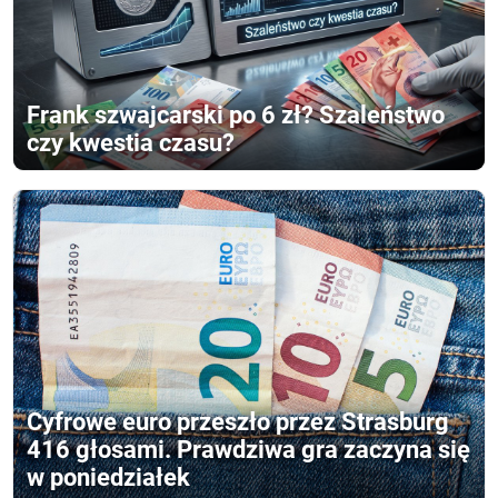
Frank szwajcarski po 6 zł? Szaleństwo
czy kwestia czasu?
Cyfrowe euro przeszło przez Strasburg
416 głosami. Prawdziwa gra zaczyna się
w poniedziałek