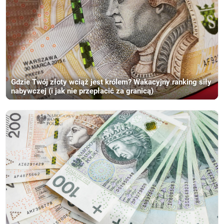
Gdzie Twój złoty wciąż jest królem? Wakacyjny ranking siły
nabywczej (i jak nie przepłacić za granicą)