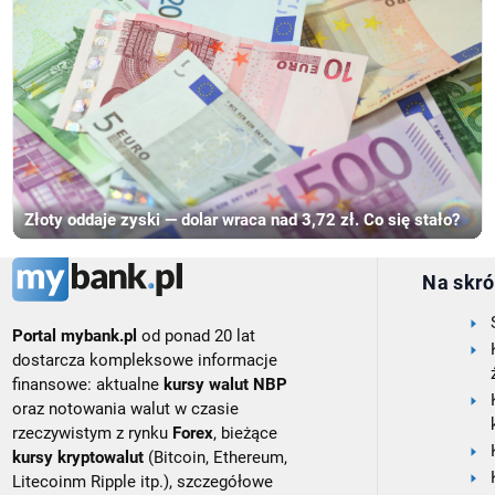
Złoty oddaje zyski — dolar wraca nad 3,72 zł. Co się stało?
Na skró
Portal mybank.pl
od ponad 20 lat
dostarcza kompleksowe informacje
finansowe: aktualne
kursy walut NBP
oraz notowania walut w czasie
rzeczywistym z rynku
Forex
, bieżące
kursy kryptowalut
(Bitcoin, Ethereum,
Litecoinm Ripple itp.), szczegółowe