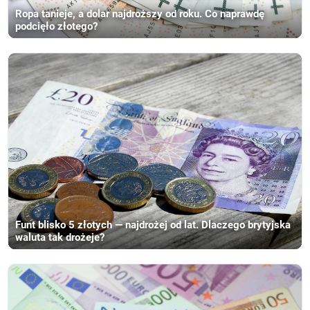
Ropa tanieje, a dolar najdroższy od roku. Co naprawdę
podcięło złotego?
Funt blisko 5 złotych — najdrożej od lat. Dlaczego brytyjska
waluta tak drożeje?