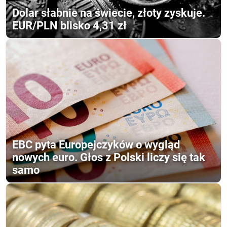
Dolar słabnie na świecie, złoty zyskuje.
EUR/PLN blisko 4,31 zł
EBC pyta Europejczyków o wygląd
nowych euro. Głos z Polski liczy się tak
samo