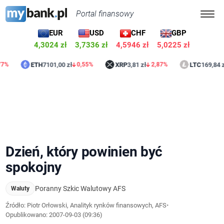
Portal finansowy
EUR
USD
CHF
GBP
4,3019 zł
3,7335 zł
4,5946 zł
5,0225 zł
ETH
7101,00 zł
XRP
3,81 zł
LTC
169,84 zł
0,55%
2,87%
0,9
Dzień, który powinien być
spokojny
Poranny Szkic Walutowy AFS
Waluty
Źródło: Piotr Orłowski, Analityk rynków finansowych, AFS
•
Opublikowano:
2007-09-03 (09:36)