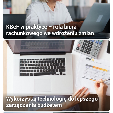
KSeF w praktyce – rola biura
rachunkowego we wdrożeniu zmian
Wykorzystaj technologię do lepszego
zarządzania budżetem