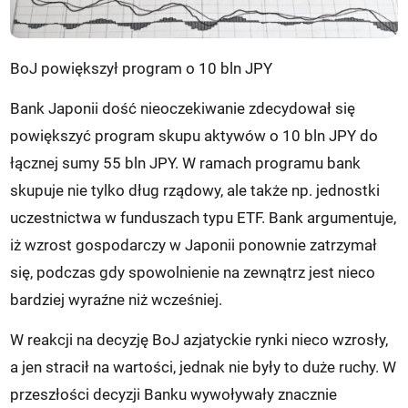
BoJ powiększył program o 10 bln JPY
Bank Japonii dość nieoczekiwanie zdecydował się
powiększyć program skupu aktywów o 10 bln JPY do
łącznej sumy 55 bln JPY. W ramach programu bank
skupuje nie tylko dług rządowy, ale także np. jednostki
uczestnictwa w funduszach typu ETF. Bank argumentuje,
iż wzrost gospodarczy w Japonii ponownie zatrzymał
się, podczas gdy spowolnienie na zewnątrz jest nieco
bardziej wyraźne niż wcześniej.
W reakcji na decyzję BoJ azjatyckie rynki nieco wzrosły,
a jen stracił na wartości, jednak nie były to duże ruchy. W
przeszłości decyzji Banku wywoływały znacznie