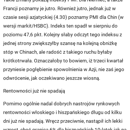
Francji poznamy je jutro. Również jutro, jednak już w
czasie sesji azjatyckiej (4.30) poznamy PMI dla Chin (w
wersji markit/HSBC). Indeks ten spadł w sierpniu do
poziomu 47,6 pkt. Kolejny słaby odczyt tego indeksu z
jednej strony zwiększyłby szansę na kolejną obniżkę
stóp w Chinach, ale radość z takiego ruchu byłaby
krótkotrwała. Oznaczałoby to bowiem, iż trzeci kwartał
przyniesie pogłębienie spowolnienia w Azji, nie zaś jego
odwrócenie, jak oczekiwano jeszcze wiosną.
Rentowności już nie spadają
Pomimo ogólnie nadal dobrych nastrojów rynkowych
rentowności włoskiego i hiszpańskiego długu od kilku
dni już nie spadają. Wręcz przeciwnie, nastąpił ich lekki
wzrost, choć granica 6% dla hiszpańskich 10-latek jak na