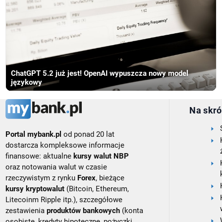
ChatGPT 5.2 już jest! OpenAI wypuszcza nowy model
językowy
Na skró
Portal mybank.pl
od ponad 20 lat
dostarcza kompleksowe informacje
finansowe: aktualne
kursy walut NBP
oraz notowania walut w czasie
rzeczywistym z rynku
Forex
, bieżące
kursy kryptowalut
(Bitcoin, Ethereum,
Litecoinm Ripple itp.), szczegółowe
zestawienia
produktów bankowych
(konta
osobiste, kredyty hipoteczne, pożyczki