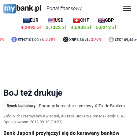
Portal finansowy
EUR
USD
CHF
GBP
4,3005 zł
3,7318 zł
4,5935 zł
5,0209 zł
ETH
7101,00 zł
XRP
3,86 zł
LTC
169,44 zł
0,38%
2,76%
0,18
BoJ też drukuje
Poranny komentarz rynkowy X-Trade Brokers
Rynek kapitałowy
Źródło: dr Przemysław Kwiecień, X-Trade Brokers Dom Maklerski S.A.
•
Opublikowano:
2012-09-19 (10:21)
Bank Japonii przyłączył się do karawany banków