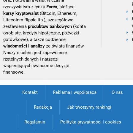
oraz notowania walut w czasie
rzeczywistym z rynku
Forex
, bieżące
kursy kryptowalut
(Bitcoin, Ethereum,
Litecoinm Ripple itp.), szczegółowe
zestawienia
produktów bankowych
(konta
osobiste, kredyty hipoteczne, pożyczki
gotówkowe), a także codzienne
wiadomości i analizy
ze świata finansów.
Naszym celem jest zapewnienie
rzetelnych danych i narzędzi
wspierających świadome decyzje
finansowe.
Kontakt
Reklama i współpraca
O nas
Redakcja
Jak tworzymy rankingi
Regulamin
Polityka prywatności i cookies