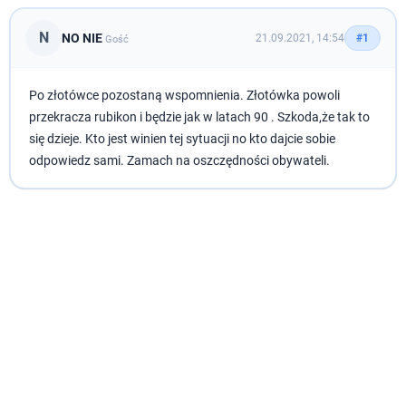
N
NO NIE
21.09.2021, 14:54
#1
Gość
Po złotówce pozostaną wspomnienia. Złotówka powoli
przekracza rubikon i będzie jak w latach 90 . Szkoda,że tak to
się dzieje. Kto jest winien tej sytuacji no kto dajcie sobie
odpowiedz sami. Zamach na oszczędności obywateli.