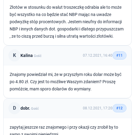
Złotów w stosunku do walut troszeczkę odrabia ale to może
być wszystko na co będzie stać NBP mając na uwadze
podwyżkę stóp procentowych. Jestem nieufny do informacji
NBP i innych danych dot. gospodarki i dlatego przypuszczam
, ze to ciszą przed burzą i silna utratą wartości złotówki.
K
Kalina
07.12.2021, 16:40
#11
Gość
Znajomy powiedział mi, że w przyszłym roku dolar może być
po 4.80 zł. Czy jest to możliwe Waszym zdaniem? Proszę
pomóżcie, mam sporo dolarów do wymiany.
D
dobr.
08.12.2021, 17:20
#12
Gość
zapytaj jeszcze raz znajomego i przy okazji czy zrobił by to
samo z swoimi pieniędzmi.