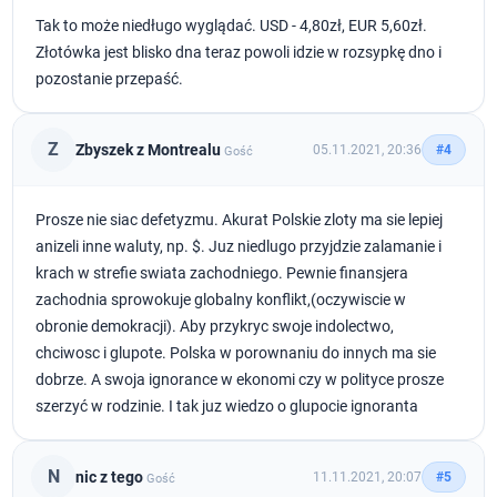
Tak to może niedługo wyglądać. USD - 4,80zł, EUR 5,60zł.
Złotówka jest blisko dna teraz powoli idzie w rozsypkę dno i
pozostanie przepaść.
Z
Zbyszek z Montrealu
05.11.2021, 20:36
#4
Gość
Prosze nie siac defetyzmu. Akurat Polskie zloty ma sie lepiej
anizeli inne waluty, np. $. Juz niedlugo przyjdzie zalamanie i
krach w strefie swiata zachodniego. Pewnie finansjera
zachodnia sprowokuje globalny konflikt,(oczywiscie w
obronie demokracji). Aby przykryc swoje indolectwo,
chciwosc i glupote. Polska w porownaniu do innych ma sie
dobrze. A swoja ignorance w ekonomi czy w polityce prosze
szerzyć w rodzinie. I tak juz wiedzo o glupocie ignoranta
N
nic z tego
11.11.2021, 20:07
#5
Gość