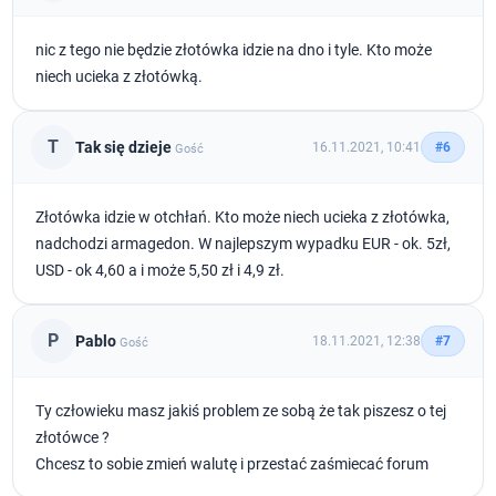
nic z tego nie będzie złotówka idzie na dno i tyle. Kto może
niech ucieka z złotówką.
T
Tak się dzieje
16.11.2021, 10:41
#6
Gość
Złotówka idzie w otchłań. Kto może niech ucieka z złotówka,
nadchodzi armagedon. W najlepszym wypadku EUR - ok. 5zł,
USD - ok 4,60 a i może 5,50 zł i 4,9 zł.
P
Pablo
18.11.2021, 12:38
#7
Gość
Ty człowieku masz jakiś problem ze sobą że tak piszesz o tej
złotówce ?
Chcesz to sobie zmień walutę i przestać zaśmiecać forum