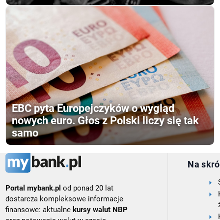
EBC pyta Europejczyków o wygląd
nowych euro. Głos z Polski liczy się tak
samo
Na skró
Portal mybank.pl
od ponad 20 lat
dostarcza kompleksowe informacje
finansowe: aktualne
kursy walut NBP