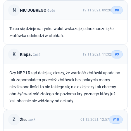
N
NIC DOBREGO
19.11.2021, 09:28
#8
Gość
To co się dzieje na rynku walut wskazuje jednoznacznie,że
złotówka odchodzi w otchłań.
K
Klapa.
19.11.2021, 11:32
#9
Gość
Czy NBP i Rząd dalej się cieszy, że wartość złotówki upada no
tak zapomniałem przecież złotówek bez pokrycia mamy
niezliczone ilości to nic takiego się nie dzieje czy tak chcemy
obniżyć wartość złotego do poziomu krytycznego który już
jest obecnie nie widziany od dekady.
Ż
Żle.
01.12.2021, 12:57
#10
Gość