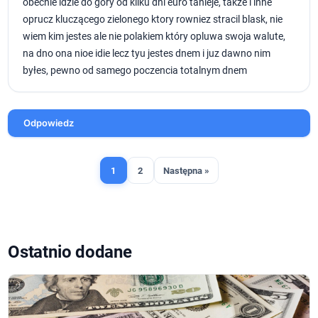
obecnie idzie do góry od kilku dni euro tanieje, takze i inne
oprucz kluczącego zielonego ktory rowniez stracil blask, nie
wiem kim jestes ale nie polakiem który opluwa swoja walute,
na dno ona nioe idie lecz tyu jestes dnem i juz dawno nim
byłes, pewno od samego poczencia totalnym dnem
Odpowiedz
1
2
Następna »
Ostatnio dodane