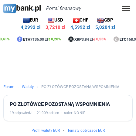
Portal finansowy
EUR
USD
CHF
GBP
4,2992 zł
3,7215 zł
4,5992 zł
5,0204 zł
ETH
7136,00 zł
XRP
3,84 zł
LTC
168,91 zł
%
0,20%
0,55%
Forum
Waluty
PO ZŁOTÓWCE POZOSTANĄ WSPOMNIENIA
›
›
PO ZŁOTÓWCE POZOSTANĄ WSPOMNIENIA
19 odpowiedzi
·
21 909 odsłon
·
Autor: NO NIE
Profil waluty EUR
·
Tematy dotyczące EUR