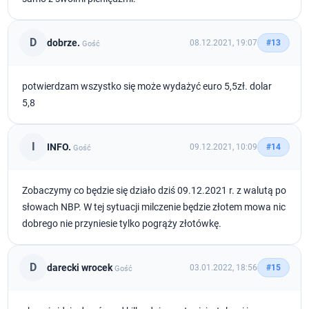
D
dobrze.
08.12.2021, 19:07
#13
Gość
potwierdzam wszystko się może wydażyć euro 5,5zł. dolar
5,8
I
INFO.
09.12.2021, 10:09
#14
Gość
Zobaczymy co będzie się działo dziś 09.12.2021 r. z walutą po
słowach NBP. W tej sytuacji milczenie będzie złotem mowa nic
dobrego nie przyniesie tylko pogrąży złotówkę.
D
darecki wrocek
03.01.2022, 18:56
#15
Gość