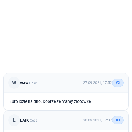
W
waw
27.09.2021, 17:52
#2
Gość
Euro idzie na dno. Dobrze,że mamy złotówkę
L
LAIK
30.09.2021, 12:07
#3
Gość