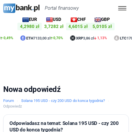
Portal finansowy
EUR
USD
CHF
GBP
4,2980 zł
3,7282 zł
4,6015 zł
5,0105 zł
ETH
7133,00 zł
XRP
3,86 zł
LTC
170,49
,49%
0,70%
1,13%
Nowa odpowiedź
Forum
Solana 195 USD - czy 200 USD do konca tygodnia?
›
›
Odpowiedz
Odpowiadasz na temat: Solana 195 USD - czy 200
USD do konca tygodnia?