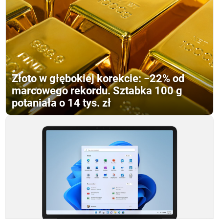
Złoto w głębokiej korekcie: −22% od
marcowego rekordu. Sztabka 100 g
potaniała o 14 tys. zł