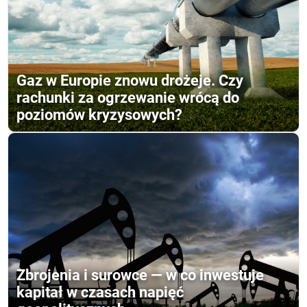
Gaz w Europie znowu drożeje. Czy
rachunki za ogrzewanie wrócą do
poziomów kryzysowych?
Zbrojenia i surowce — w co inwestuje
kapitał w czasach napięć