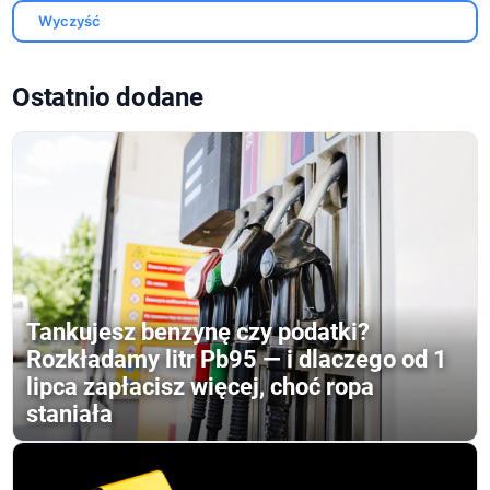
Wyczyść
Ostatnio dodane
Tankujesz benzynę czy podatki?
Rozkładamy litr Pb95 — i dlaczego od 1
lipca zapłacisz więcej, choć ropa
staniała