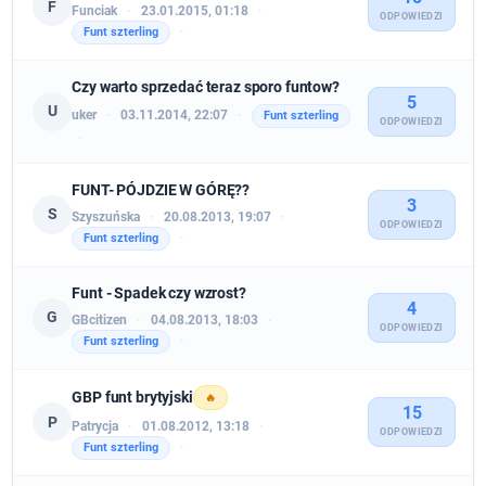
F
Funciak
·
23.01.2015, 01:18
·
ODPOWIEDZI
·
Funt szterling
Czy warto sprzedać teraz sporo funtow?
5
U
uker
·
03.11.2014, 22:07
·
Funt szterling
ODPOWIEDZI
·
FUNT- PÓJDZIE W GÓRĘ??
3
S
Szyszuńska
·
20.08.2013, 19:07
·
ODPOWIEDZI
·
Funt szterling
Funt - Spadek czy wzrost?
4
G
GBcitizen
·
04.08.2013, 18:03
·
ODPOWIEDZI
·
Funt szterling
GBP funt brytyjski
🔥
15
P
Patrycja
·
01.08.2012, 13:18
·
ODPOWIEDZI
·
Funt szterling