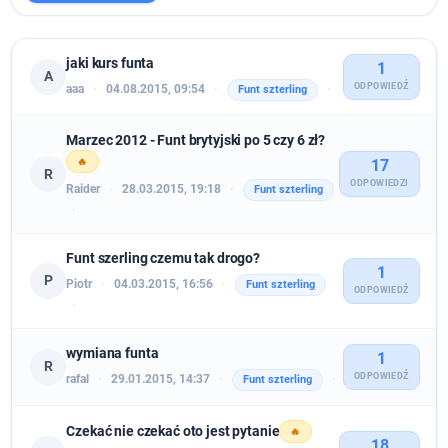
jaki kurs funta
1
A
ODPOWIEDŹ
aaa
·
04.08.2015, 09:54
·
·
Funt szterling
Marzec 2012 - Funt brytyjski po 5 czy 6 zł?
🔥
17
R
ODPOWIEDZI
Raider
·
28.03.2015, 19:18
·
Funt szterling
·
Funt szerling czemu tak drogo?
1
P
Piotr
·
04.03.2015, 16:56
·
Funt szterling
ODPOWIEDŹ
·
wymiana funta
1
R
ODPOWIEDŹ
rafal
·
29.01.2015, 14:37
·
·
Funt szterling
Czekać nie czekać oto jest pytanie
🔥
18