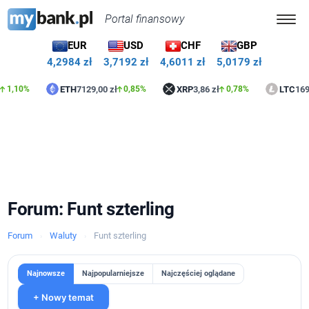
Portal finansowy
EUR
USD
CHF
GBP
4,2984 zł
3,7192 zł
4,6011 zł
5,0179 zł
ETH
7129,00 zł
XRP
3,86 zł
LTC
169,67 
10%
0,85%
0,78%
Forum: Funt szterling
Forum
Waluty
Funt szterling
›
›
Najnowsze
Najpopularniejsze
Najczęściej oglądane
+ Nowy temat