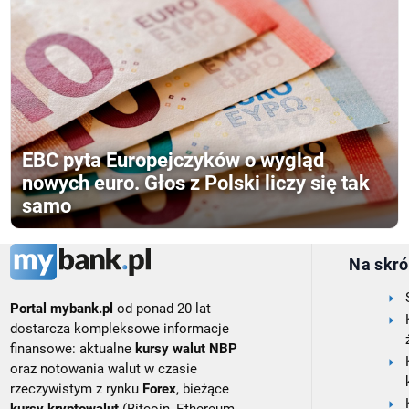
EBC pyta Europejczyków o wygląd
nowych euro. Głos z Polski liczy się tak
samo
Na skró
Portal mybank.pl
od ponad 20 lat
dostarcza kompleksowe informacje
finansowe: aktualne
kursy walut NBP
oraz notowania walut w czasie
rzeczywistym z rynku
Forex
, bieżące