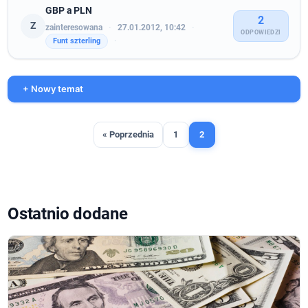
GBP a PLN
2
Z
zainteresowana
·
27.01.2012, 10:42
·
ODPOWIEDZI
·
Funt szterling
+ Nowy temat
« Poprzednia
1
2
Ostatnio dodane