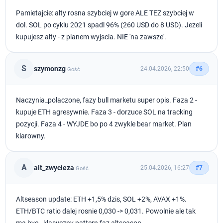
Pamietajcie: alty rosna szybciej w gore ALE TEZ szybciej w
dol. SOL po cyklu 2021 spadl 96% (260 USD do 8 USD). Jezeli
kupujesz alty - z planem wyjscia. NIE 'na zawsze'.
S
szymonzg
24.04.2026, 22:50
#6
Gość
Naczynia_polaczone, fazy bull marketu super opis. Faza 2 -
kupuje ETH agresywnie. Faza 3 - dorzuce SOL na tracking
pozycji. Faza 4 - WYJDE bo po 4 zwykle bear market. Plan
klarowny.
A
alt_zwycieza
25.04.2026, 16:27
#7
Gość
Altseason update: ETH +1,5% dzis, SOL +2%, AVAX +1%.
ETH/BTC ratio dalej rosnie 0,030 -> 0,031. Powolnie ale tak