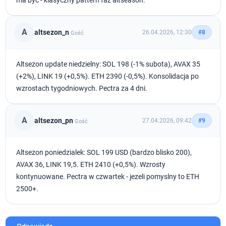
ma byc - klasyczny pattern faz altseason.
A
altsezon_n
26.04.2026, 12:30
#8
Gość
Altsezon update niedzielny: SOL 198 (-1% subota), AVAX 35
(+2%), LINK 19 (+0,5%). ETH 2390 (-0,5%). Konsolidacja po
wzrostach tygodniowych. Pectra za 4 dni.
A
altsezon_pn
27.04.2026, 09:42
#9
Gość
Altsezon poniedzialek: SOL 199 USD (bardzo blisko 200),
AVAX 36, LINK 19,5. ETH 2410 (+0,5%). Wzrosty
kontynuowane. Pectra w czwartek - jezeli pomyslny to ETH
2500+.