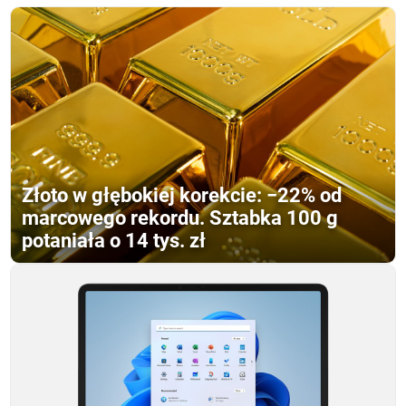
Złoto w głębokiej korekcie: −22% od
marcowego rekordu. Sztabka 100 g
potaniała o 14 tys. zł