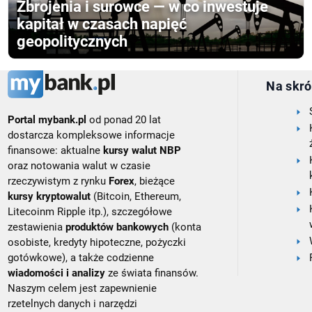
Zbrojenia i surowce — w co inwestuje
kapitał w czasach napięć
geopolitycznych
Na skró
Portal mybank.pl
od ponad 20 lat
dostarcza kompleksowe informacje
finansowe: aktualne
kursy walut NBP
oraz notowania walut w czasie
rzeczywistym z rynku
Forex
, bieżące
kursy kryptowalut
(Bitcoin, Ethereum,
Litecoinm Ripple itp.), szczegółowe
zestawienia
produktów bankowych
(konta
osobiste, kredyty hipoteczne, pożyczki
gotówkowe), a także codzienne
wiadomości i analizy
ze świata finansów.
Naszym celem jest zapewnienie
rzetelnych danych i narzędzi