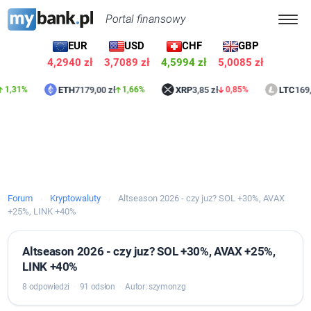
Portal finansowy
EUR
USD
CHF
GBP
4,2940 zł
3,7089 zł
4,5994 zł
5,0085 zł
ETH
7179,00 zł
XRP
3,85 zł
LTC
169,93 z
31%
1,66%
0,85%
Forum
Kryptowaluty
Altseason 2026 - czy juz? SOL +30%, AVAX
›
›
+25%, LINK +40%
Altseason 2026 - czy juz? SOL +30%, AVAX +25%,
LINK +40%
8 odpowiedzi
·
91 odsłon
·
Autor: szymonzg