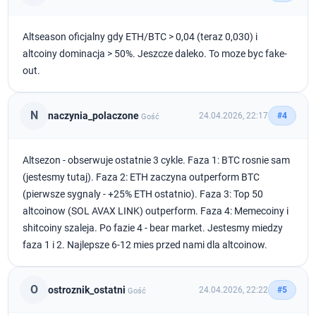
Altseason oficjalny gdy ETH/BTC > 0,04 (teraz 0,030) i
altcoiny dominacja > 50%. Jeszcze daleko. To moze byc fake-
out.
N
naczynia_polaczone
24.04.2026, 22:17
#4
Gość
Altsezon - obserwuje ostatnie 3 cykle. Faza 1: BTC rosnie sam
(jestesmy tutaj). Faza 2: ETH zaczyna outperform BTC
(pierwsze sygnaly - +25% ETH ostatnio). Faza 3: Top 50
altcoinow (SOL AVAX LINK) outperform. Faza 4: Memecoiny i
shitcoiny szaleja. Po fazie 4 - bear market. Jestesmy miedzy
faza 1 i 2. Najlepsze 6-12 mies przed nami dla altcoinow.
O
ostroznik_ostatni
24.04.2026, 22:22
#5
Gość