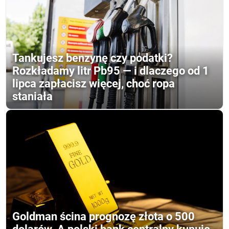
Tankujesz benzynę czy podatki?
Rozkładamy litr Pb95 — i dlaczego od 1
lipca zapłacisz więcej, choć ropa
staniała
Goldman ścina prognozę złota o 500