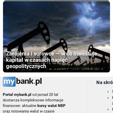
Zbrojenia i surowce — w co inwestuje
kapitał w czasach napięć
geopolitycznych
Na skró
Portal mybank.pl
od ponad 20 lat
dostarcza kompleksowe informacje
finansowe: aktualne
kursy walut NBP
oraz notowania walut w czasie