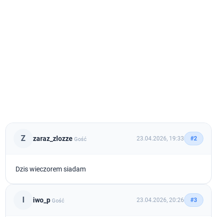
Z
zaraz_zlozze
23.04.2026, 19:33
#2
Gość
Dzis wieczorem siadam
I
iwo_p
23.04.2026, 20:26
#3
Gość