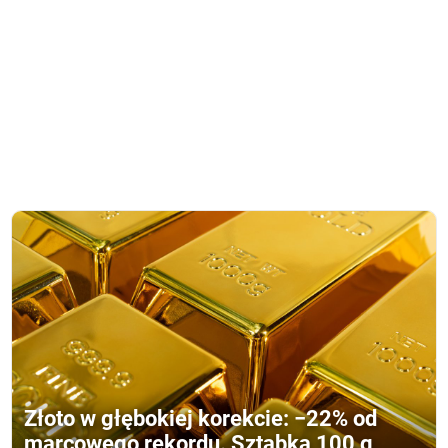
Złoto w głębokiej korekcie: −22% od
marcowego rekordu. Sztabka 100 g