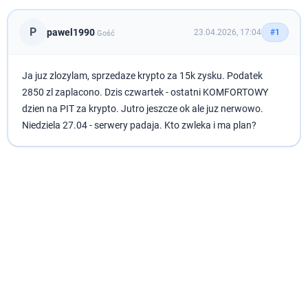
P
pawel1990
23.04.2026, 17:04
#1
Gość
Ja juz zlozylam, sprzedaze krypto za 15k zysku. Podatek
2850 zl zaplacono. Dzis czwartek - ostatni KOMFORTOWY
dzien na PIT za krypto. Jutro jeszcze ok ale juz nerwowo.
Niedziela 27.04 - serwery padaja. Kto zwleka i ma plan?