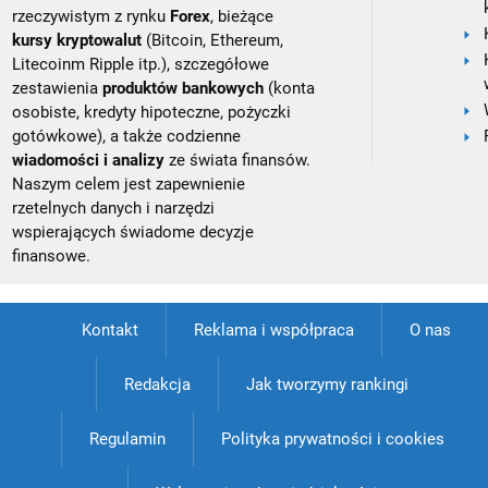
rzeczywistym z rynku
Forex
, bieżące
kursy kryptowalut
(Bitcoin, Ethereum,
Litecoinm Ripple itp.), szczegółowe
zestawienia
produktów bankowych
(konta
osobiste, kredyty hipoteczne, pożyczki
gotówkowe), a także codzienne
wiadomości i analizy
ze świata finansów.
Naszym celem jest zapewnienie
rzetelnych danych i narzędzi
wspierających świadome decyzje
finansowe.
Kontakt
Reklama i współpraca
O nas
Redakcja
Jak tworzymy rankingi
Regulamin
Polityka prywatności i cookies