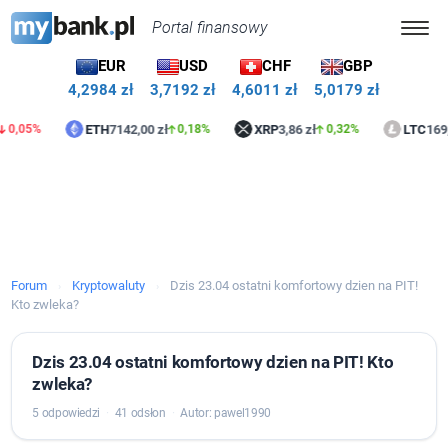
Portal finansowy
EUR
USD
CHF
GBP
4,2984 zł
3,7192 zł
4,6011 zł
5,0179 zł
ETH
7142,00 zł
XRP
3,86 zł
LTC
169,67 
05%
0,18%
0,32%
Forum
Kryptowaluty
Dzis 23.04 ostatni komfortowy dzien na PIT!
›
›
Kto zwleka?
Dzis 23.04 ostatni komfortowy dzien na PIT! Kto
zwleka?
5 odpowiedzi
·
41 odsłon
·
Autor: pawel1990