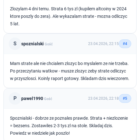
Zlozylam 4 dni temu. Strata 6 tys zl (kupilem altcoiny w 2024
ktore poszly do zera). Ale wykazalam strate - mozna odliczyc
5 lat.
S
spoznialski
23.04.2026, 22:15
#4
Gość
Mam strate ale nie chcialem zlozyc bo myslalem ze nie trzeba.
Po przeczytaniu watkow - musze zlozyc zeby strate odliczyc
w przyszlosci. Koinly raport gotowy. Skladam dzis wieczorem.
P
pawel1990
23.04.2026, 22:18
#5
Gość
Spoznialski - dobrze ze poznales prawde. Strata + niezlozenie
= bezsens. Zostawiles 2-3 tys zl na stole. Skladaj dzis.
Powiedz w niedziele jak poszlo!