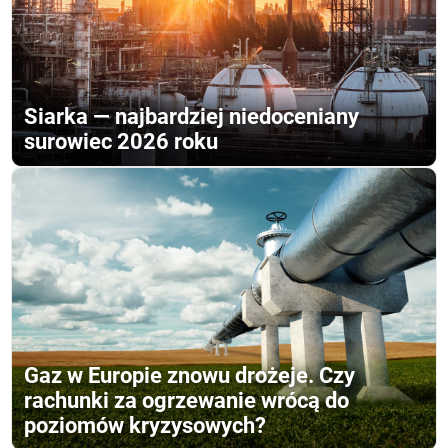
Siarka — najbardziej niedoceniany
surowiec 2026 roku
Gaz w Europie znowu drożeje. Czy
rachunki za ogrzewanie wrócą do
poziomów kryzysowych?