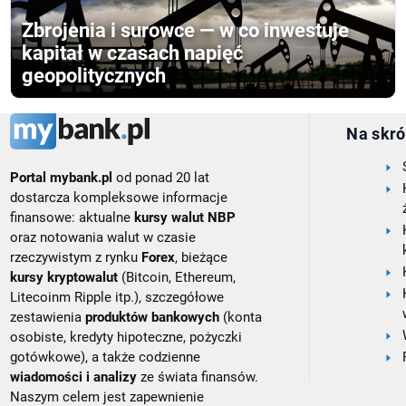
Zbrojenia i surowce — w co inwestuje
kapitał w czasach napięć
geopolitycznych
Na skró
Portal mybank.pl
od ponad 20 lat
dostarcza kompleksowe informacje
finansowe: aktualne
kursy walut NBP
oraz notowania walut w czasie
rzeczywistym z rynku
Forex
, bieżące
kursy kryptowalut
(Bitcoin, Ethereum,
Litecoinm Ripple itp.), szczegółowe
zestawienia
produktów bankowych
(konta
osobiste, kredyty hipoteczne, pożyczki
gotówkowe), a także codzienne
wiadomości i analizy
ze świata finansów.
Naszym celem jest zapewnienie