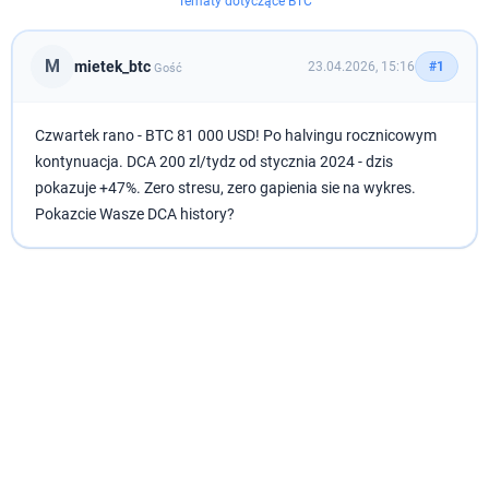
Tematy dotyczące BTC
M
mietek_btc
23.04.2026, 15:16
#1
Gość
Czwartek rano - BTC 81 000 USD! Po halvingu rocznicowym
kontynuacja. DCA 200 zl/tydz od stycznia 2024 - dzis
pokazuje +47%. Zero stresu, zero gapienia sie na wykres.
Pokazcie Wasze DCA history?