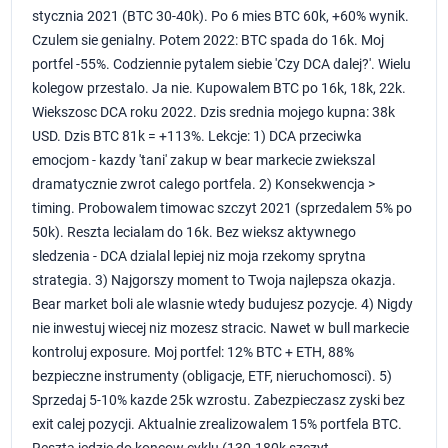
stycznia 2021 (BTC 30-40k). Po 6 mies BTC 60k, +60% wynik.
Czulem sie genialny. Potem 2022: BTC spada do 16k. Moj
portfel -55%. Codziennie pytalem siebie 'Czy DCA dalej?'. Wielu
kolegow przestalo. Ja nie. Kupowalem BTC po 16k, 18k, 22k.
Wiekszosc DCA roku 2022. Dzis srednia mojego kupna: 38k
USD. Dzis BTC 81k = +113%. Lekcje: 1) DCA przeciwka
emocjom - kazdy 'tani' zakup w bear markecie zwiekszal
dramatycznie zwrot calego portfela. 2) Konsekwencja >
timing. Probowalem timowac szczyt 2021 (sprzedalem 5% po
50k). Reszta lecialam do 16k. Bez wieksz aktywnego
sledzenia - DCA dzialal lepiej niz moja rzekomy sprytna
strategia. 3) Najgorszy moment to Twoja najlepsza okazja.
Bear market boli ale wlasnie wtedy budujesz pozycje. 4) Nigdy
nie inwestuj wiecej niz mozesz stracic. Nawet w bull markecie
kontroluj exposure. Moj portfel: 12% BTC + ETH, 88%
bezpieczne instrumenty (obligacje, ETF, nieruchomosci). 5)
Sprzedaj 5-10% kazde 25k wzrostu. Zabezpieczasz zyski bez
exit calej pozycji. Aktualnie zrealizowalem 15% portfela BTC.