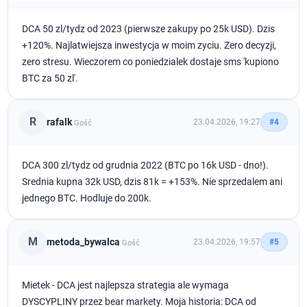
DCA 50 zl/tydz od 2023 (pierwsze zakupy po 25k USD). Dzis
+120%. Najlatwiejsza inwestycja w moim zyciu. Zero decyzji,
zero stresu. Wieczorem co poniedzialek dostaje sms 'kupiono
BTC za 50 zl'.
R
rafalk
23.04.2026, 19:27
#4
Gość
DCA 300 zl/tydz od grudnia 2022 (BTC po 16k USD - dno!).
Srednia kupna 32k USD, dzis 81k = +153%. Nie sprzedalem ani
jednego BTC. Hodluje do 200k.
M
metoda_bywalca
23.04.2026, 19:57
#5
Gość
Mietek - DCA jest najlepsza strategia ale wymaga
DYSCYPLINY przez bear markety. Moja historia: DCA od