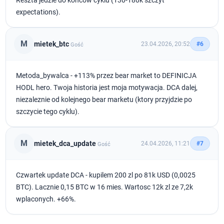
Reszta jedzie do koncow cyklu (130-180k szczyt
expectations).
M
mietek_btc
23.04.2026, 20:52
#6
Gość
Metoda_bywalca - +113% przez bear market to DEFINICJA
HODL hero. Twoja historia jest moja motywacja. DCA dalej,
niezaleznie od kolejnego bear marketu (ktory przyjdzie po
szczycie tego cyklu).
M
mietek_dca_update
24.04.2026, 11:21
#7
Gość
Czwartek update DCA - kupilem 200 zl po 81k USD (0,0025
BTC). Lacznie 0,15 BTC w 16 mies. Wartosc 12k zl ze 7,2k
wplaconych. +66%.