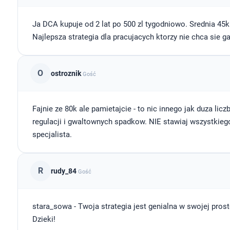
Ja DCA kupuje od 2 lat po 500 zl tygodniowo. Srednia 45k 
Najlepsza strategia dla pracujacych ktorzy nie chca sie g
O
ostroznik
Gość
Fajnie ze 80k ale pamietajcie - to nic innego jak duza li
regulacji i gwaltownych spadkow. NIE stawiaj wszystkiego 
specjalista.
R
rudy_84
Gość
stara_sowa - Twoja strategia jest genialna w swojej prost
Dzieki!