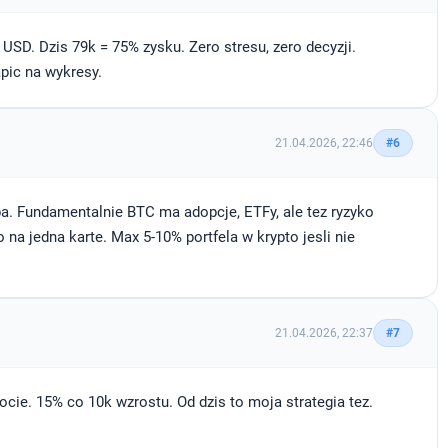
USD. Dzis 79k = 75% zysku. Zero stresu, zero decyzji.
apic na wykresy.
21.04.2026, 22:46
#6
czba. Fundamentalnie BTC ma adopcje, ETFy, ale tez ryzyko
na jedna karte. Max 5-10% portfela w krypto jesli nie
21.04.2026, 22:37
#7
ocie. 15% co 10k wzrostu. Od dzis to moja strategia tez.