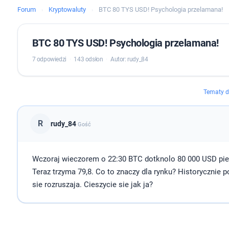
Forum
Kryptowaluty
BTC 80 TYS USD! Psychologia przelamana!
›
›
BTC 80 TYS USD! Psychologia przelamana!
7 odpowiedzi
·
143 odsłon
·
Autor: rudy_84
Tematy d
R
rudy_84
Gość
Wczoraj wieczorem o 22:30 BTC dotknolo 80 000 USD pie
Teraz trzyma 79,8. Co to znaczy dla rynku? Historycznie p
sie rozruszaja. Cieszycie sie jak ja?