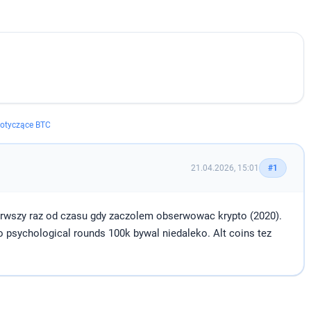
otyczące BTC
21.04.2026, 15:01
#1
rwszy raz od czasu gdy zaczolem obserwowac krypto (2020).
o psychological rounds 100k bywal niedaleko. Alt coins tez