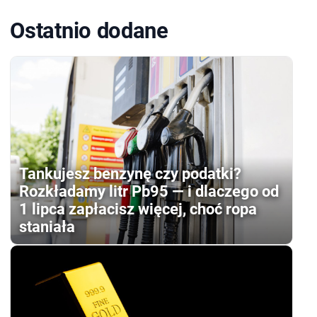
Ostatnio dodane
Tankujesz benzynę czy podatki?
Rozkładamy litr Pb95 — i dlaczego od
1 lipca zapłacisz więcej, choć ropa
staniała