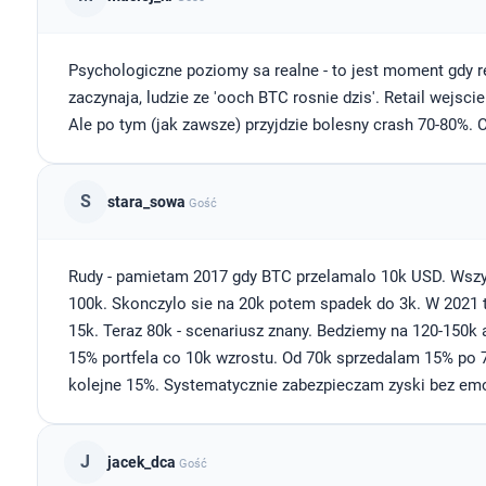
Psychologiczne poziomy sa realne - to jest moment gdy 
zaczynaja, ludzie ze 'ooch BTC rosnie dzis'. Retail wejs
Ale po tym (jak zawsze) przyjdzie bolesny crash 70-80%. 
S
stara_sowa
Gość
Rudy - pamietam 2017 gdy BTC przelamalo 10k USD. Wszyscy
100k. Skonczylo sie na 20k potem spadek do 3k. W 2021 
15k. Teraz 80k - scenariusz znany. Bedziemy na 120-150k
15% portfela co 10k wzrostu. Od 70k sprzedalam 15% po 7
kolejne 15%. Systematycznie zabezpieczam zyski bez emo
J
jacek_dca
Gość