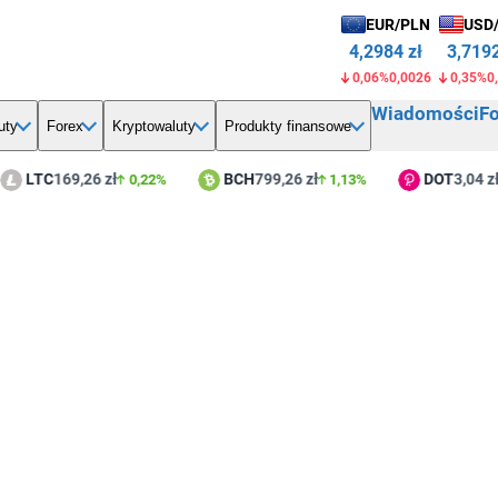
EUR/PLN
USD
4,2984 zł
3,7192
0,06%
0,0026
0,35%
0
Wiadomości
F
uty
Forex
Kryptowaluty
Produkty finansowe
LTC
169,26 zł
BCH
799,26 zł
DOT
3,04 zł
0,22%
1,13%