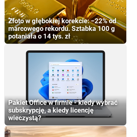
Złoto w głębokiej korekcie: −22% od
marcowego rekordu. Sztabka 100 g
potaniała o 14 tys. zł
Pakiet Office w firmie - kiedy wybrać
subskrypcję, a kiedy licencję
wieczystą?