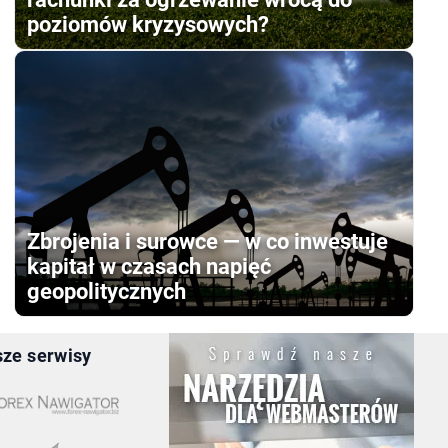
poziomów kryzysowych?
Zbrojenia i surowce — w co inwestuje
kapitał w czasach napięć
geopolitycznych
ze serwisy