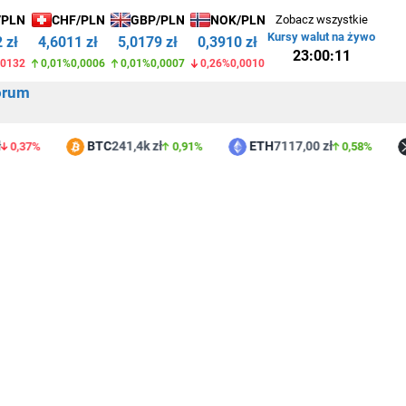
/PLN
CHF/PLN
GBP/PLN
NOK/PLN
Zobacz wszystkie
Kursy walut na żywo
 zł
4,6011 zł
5,0179 zł
0,3910 zł
23:00:11
,0132
0,01%
0,0006
0,01%
0,0007
0,26%
0,0010
orum
BTC
241,4k zł
ETH
7117,00 zł
0,37%
0,91%
0,58%