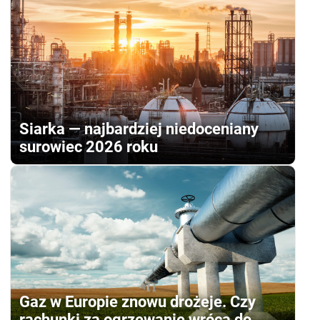
Siarka — najbardziej niedoceniany
surowiec 2026 roku
Gaz w Europie znowu drożeje. Czy
rachunki za ogrzewanie wrócą do