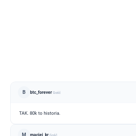
B
btc_forever
Gość
TAK. 80k to historia.
M
maciej_kr
Gość