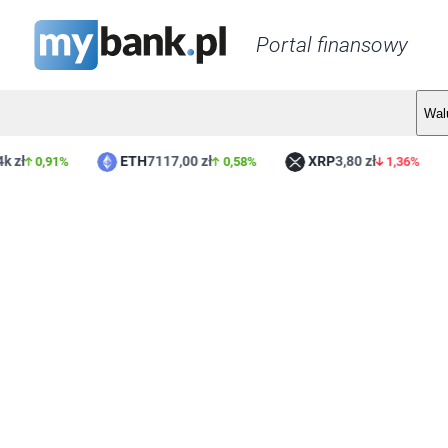
Portal finansowy
Wal
zł
ETH
7117,00 zł
XRP
3,80 zł
0,91%
0,58%
1,36%