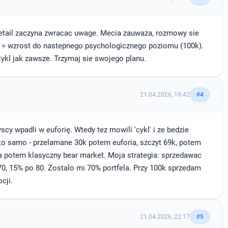
retail zaczyna zwracac uwage. Mecia zauwaza, rozmowy sie
cie = wzrost do nastepnego psychologicznego poziomu (100k).
Cykl jak zawsze. Trzymaj sie swojego planu.
21.04.2026, 19:42
#4
 wpadli w euforię. Wtedy tez mowili 'cykl' i ze bedzie
to samo - przelamane 30k potem euforia, szczyt 69k, potem
 a potem klasyczny bear market. Moja strategia: sprzedawac
0, 15% po 80. Zostalo mi 70% portfela. Przy 100k sprzedam
cji.
21.04.2026, 22:17
#5