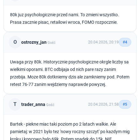
80k juz psychologicznie przed nami. To zmieni wszystko.
Prasa zacznie pisac, retailowi wroca, FOMO rozpocznie.
O
ostrozny_jan
20.04.2026, 20:19
#4
Gość
Uwaga przy 80k. Historycznie psychologiczne okrgle liczby sa
wielkimi oporami. BTC odbijaja od nich pare razy zanim
przebija. Moze 80k dotkniemy dzis ale zamkniemy pod. Potem
retest 76-77 zanim wejdziemy naprawde powyzej.
T
trader_anna
20.04.2026, 21:58
#5
Gość
Bartek - piekne miac taki poziom po 2 latach walkie. Ale
pamietaj: w 2021 bylo tez 'nowy roczny szczyt' po kazdym mig
kroku i koncowo bylo 69k. Potem spadek do 15k. NIE