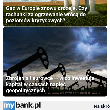
Gaz w Europie znowu drożeje. Czy
rachunki za ogrzewanie wrócą do
poziomów kryzysowych?
Zbrojenia i surowce — w co inwestuje
kapitał w czasach napięć
geopolitycznych
Na skró