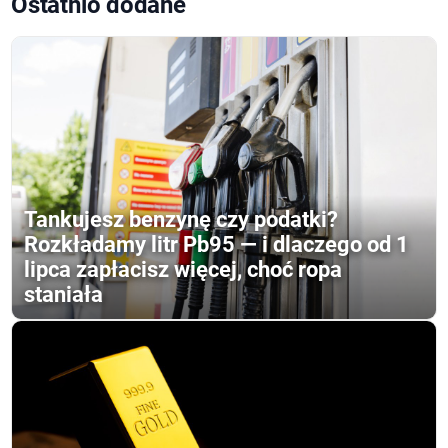
Ostatnio dodane
Tankujesz benzynę czy podatki?
Rozkładamy litr Pb95 — i dlaczego od 1
lipca zapłacisz więcej, choć ropa
staniała