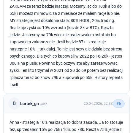
ZAKLAM ze teraz bedzie inaczej. Mozemy isc do 100k albo do
55k i mozesz mi mowic za 2 miesiace ze mialem racje lub nie.
MY strategie jest dokaldnie stala: 80% HODL, 20% trading.
Realizuje zyski co 10% wzrostu (kazde 8k w BTC). Reszta
jedzie. Jestesmy na 79k wiec nie realizowalem ostatnio bo
kupowalem zakonczenie. Jesli bedzie 87k - zrealizuje
nastepne 10%. I tak dalej. To nie jest sexy ale dziala bez stresu
psychicznego. Dla tych co kupowali w 2022 po 16-20k - jestes
300% na plusie. Powinno byc oczywiste aby zarezerwowac
zyski. Ten kto trzymal w 2021 od 20 do 69 potem bez realizacji
i placza teraz bo znow 79k a kupowali po 55k. History repeats
itself.
B
bartek_gn
20.04.2026, 22:33
#6
Gość
Anna - strategia 10% realizacja to dobra zasada. Ja to stosuje
tez, sprzedalem 15% po 76k i 10% po 78k. Reszta 75% jedzie z