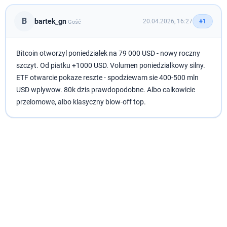
B
bartek_gn
20.04.2026, 16:27
#1
Gość
Bitcoin otworzyl poniedzialek na 79 000 USD - nowy roczny
szczyt. Od piatku +1000 USD. Volumen poniedzialkowy silny.
ETF otwarcie pokaze reszte - spodziewam sie 400-500 mln
USD wplywow. 80k dzis prawdopodobne. Albo calkowicie
przelomowe, albo klasyczny blow-off top.