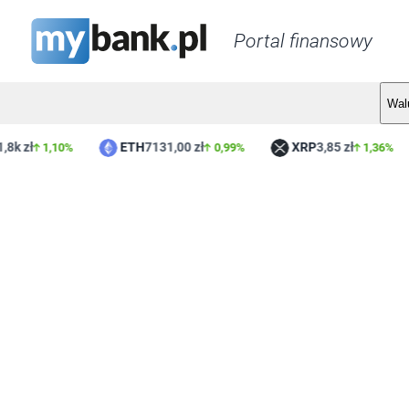
Portal finansowy
Wal
,8k zł
ETH
7131,00 zł
XRP
3,85 zł
1,10%
0,99%
1,36%