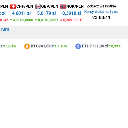
/PLN
CHF/PLN
GBP/PLN
NOK/PLN
Zobacz wszystkie
Kursy walut na żywo
 zł
4,6011 zł
5,0179 zł
0,3910 zł
23:00:11
,0132
0,01%
0,0006
0,01%
0,0007
0,26%
0,0010
orum
zł
BTC
241,8k zł
ETH
7131,00 zł
0,61%
1,10%
0,99%