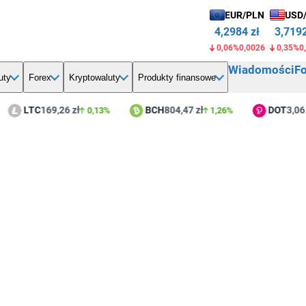
EUR/PLN
USD
4,2984 zł
3,7192
0,06%
0,0026
0,35%
0
Wiadomości
F
uty
Forex
Kryptowaluty
Produkty finansowe
LTC
169,26 zł
BCH
804,47 zł
DOT
3,06 
0,13%
1,26%