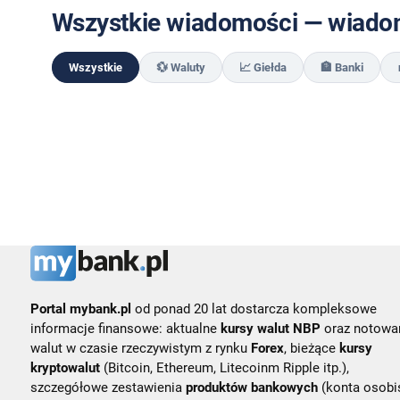
Wszystkie wiadomości — wiadom
Wszystkie
💱 Waluty
📈 Giełda
🏦 Banki
Portal mybank.pl
od ponad 20 lat dostarcza kompleksowe
informacje finansowe: aktualne
kursy walut NBP
oraz notowa
walut w czasie rzeczywistym z rynku
Forex
, bieżące
kursy
kryptowalut
(Bitcoin, Ethereum, Litecoinm Ripple itp.),
szczegółowe zestawienia
produktów bankowych
(konta osobis