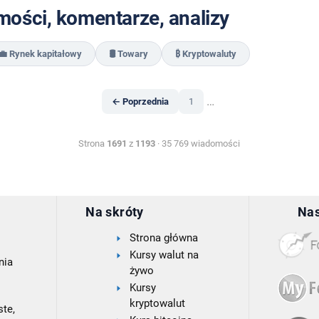
ości, komentarze, analizy
💼 Rynek kapitałowy
🛢️ Towary
₿ Kryptowaluty
…
← Poprzednia
1
Strona
1691
z
1193
· 35 769 wiadomości
Na skróty
Nas
Strona główna
Kursy walut na
nia
żywo
Kursy
kryptowalut
te,