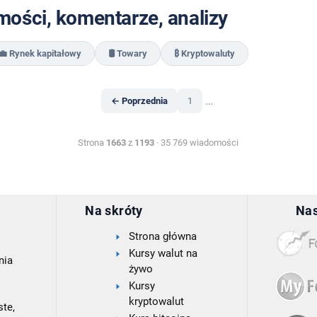
ości, komentarze, analizy
💼 Rynek kapitałowy
🛢️ Towary
₿ Kryptowaluty
…
← Poprzednia
1
Strona
1663
z
1193
· 35 769 wiadomości
Na skróty
Nas
Strona główna
Kursy walut na
nia
żywo
Kursy
kryptowalut
te,