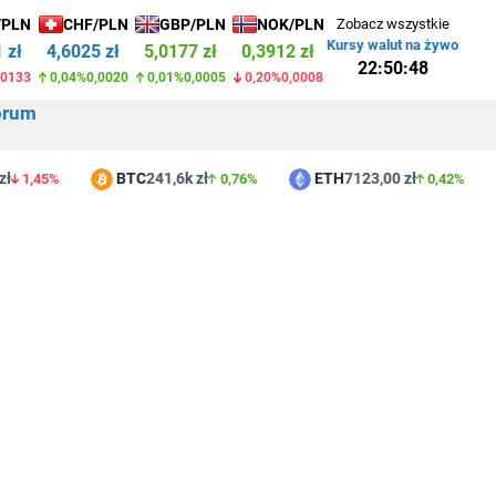
/PLN
CHF/PLN
GBP/PLN
NOK/PLN
Zobacz wszystkie
Kursy walut na żywo
 zł
4,6025 zł
5,0177 zł
0,3912 zł
22:50:48
,0133
0,04%
0,0020
0,01%
0,0005
0,20%
0,0008
orum
ł
BTC
241,6k zł
ETH
7123,00 zł
1,45%
0,76%
0,42%