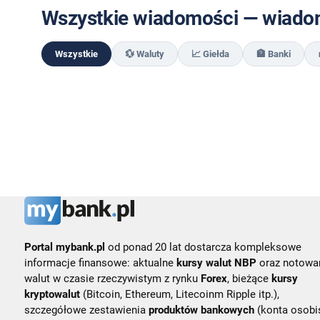
Wszystkie wiadomości — wiadom
Wszystkie
💱 Waluty
📈 Giełda
🏦 Banki
Portal mybank.pl
od ponad 20 lat dostarcza kompleksowe
informacje finansowe: aktualne
kursy walut NBP
oraz notowa
walut w czasie rzeczywistym z rynku
Forex
, bieżące
kursy
kryptowalut
(Bitcoin, Ethereum, Litecoinm Ripple itp.),
szczegółowe zestawienia
produktów bankowych
(konta osobis