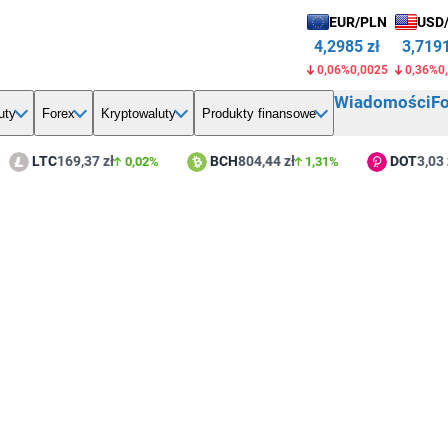
EUR/PLN
USD
4,2985 zł
3,7191
0,06%
0,0025
0,36%
0
Wiadomości
F
uty
Forex
Kryptowaluty
Produkty finansowe
LTC
169,37 zł
BCH
804,44 zł
DOT
3,03 z
0,02%
1,31%