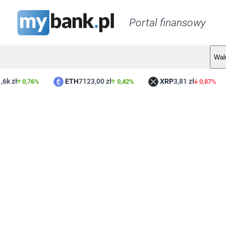
Portal finansowy
Wal
6k zł
ETH
7123,00 zł
XRP
3,81 zł
0,76%
0,42%
0,87%