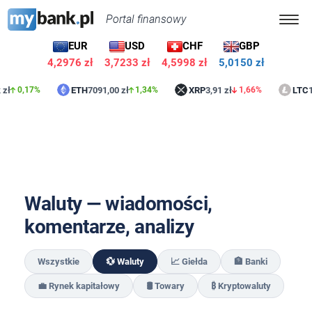
Portal finansowy
EUR
USD
CHF
GBP
4,2976 zł
3,7233 zł
4,5998 zł
5,0150 zł
zł
ETH
7091,00 zł
XRP
3,91 zł
LTC
16
0,17%
1,34%
1,66%
Waluty — wiadomości,
komentarze, analizy
Wszystkie
💱 Waluty
📈 Giełda
🏦 Banki
💼 Rynek kapitałowy
🛢️ Towary
₿ Kryptowaluty