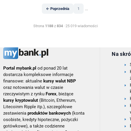
…
← Poprzednia
1
Strona
1188
z
834
· 25 019 wiadomości
Na skró
Portal mybank.pl
od ponad 20 lat
dostarcza kompleksowe informacje
finansowe: aktualne
kursy walut NBP
oraz notowania walut w czasie
rzeczywistym z rynku
Forex
, bieżące
kursy kryptowalut
(Bitcoin, Ethereum,
Litecoinm Ripple itp.), szczegółowe
zestawienia
produktów bankowych
(konta
osobiste, kredyty hipoteczne, pożyczki
gotówkowe), a także codzienne