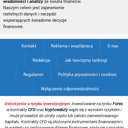
wiadomości i analizy
ze świata finansów.
Naszym celem jest zapewnienie
rzetelnych danych i narzędzi
wspierających świadome decyzje
finansowe.
Kontakt
Reklama i współpraca
O nas
Redakcja
Jak tworzymy rankingi
Regulamin
Polityka prywatności i cookies
Wyłączenie odpowiedzialności
Ostrzeżenie o ryzyku inwestycyjnym
:
Inwestowanie na rynku
Forex
,
w kontrakty
CFD
oraz
kryptowaluty
wiąże się z wysokim ryzykiem i
może prowadzić do utraty części lub całości zainwestowanego
kapitału. Kontrakty CFD są złożonymi instrumentami finansowymi i,
ze względu na zastosowanie dźwigni finansowej, wiążą się z wysokim