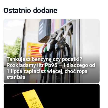
Ostatnio dodane
Tankujesz benzynę czy podatki?
Rozkładamy litr Pb95 — i dlaczego od
1 lipca zapłacisz więcej, choć ropa
staniała