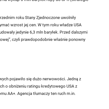
przednim roku Stany Zjednoczone uwolniły
ymać wzrost jej cen. W tym roku władze USA
udowały jedynie 6,3 mln baryłek. Przed dalszymi
towej”, czyli prawdopodobnie właśnie ponowny
wych pojawiło się dużo nerwowości. Jedną z
Fitch o obniżeniu ratingu kredytowego USA z
u AA+. Agencja tłumaczy ten ruch m.in.