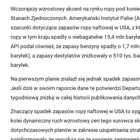
Wczorajszy wzrostowy akcent na rynku ropy pod koniec
Stanach Zjednoczonych. Amerykański Instytut Paliw (A
szacunki dotyczące zapasów ropy naftowej w USA, z k
ropy w tym kraju spadły o niebagatelne 15,4 mln baryłe
API podał również, że zapasy benzyny spadły o 1,7 mln 
baryłek), a zapasy destylatów zniżkowały o 510 tys. b
baryłek.
Na pierwszym planie znalazł się jednak spadek zapasów
Jeśli dziś w swoim raporcie dane te potwierdzi Depart
tygodniową zniżkę w całej historii publikowania danych,
Znaczący spadek zapasów ropy naftowej w USA to syg
kolei dynamiczny ruch wzrostowy cen tego surowca sk
dotychczasowych planów w zakresie uzupełniania stra
poinformowały, że wycofują się ze swojego zamówienia