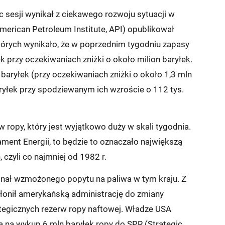
 sesji wynikał z ciekawego rozwoju sytuacji w
merican Petroleum Institute, API) opublikował
tórych wynikało, że w poprzednim tygodniu zapasy
k przy oczekiwaniach zniżki o około milion baryłek.
baryłek (przy oczekiwaniach zniżki o około 1,3 mln
aryłek przy spodziewanym ich wzroście o 112 tys.
 ropy, który jest wyjątkowo duży w skali tygodnia.
ament Energii, to będzie to oznaczało największą
 czyli co najmniej od 1982 r.
nał wzmożonego popytu na paliwa w tym kraju. Z
łonił amerykańską administrację do zmiany
tegicznych rezerw ropy naftowej. Władze USA
 na wykup 6 mln baryłek ropy do SPR (Strategic