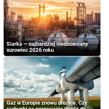
Siarka — najbardziej niedoceniany
surowiec 2026 roku
Gaz w Europie znowu drożeje. Czy
rachunki za ogrzewanie wrócą do