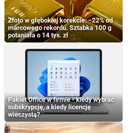
Złoto w głębokiej korekcie: −22% od
marcowego rekordu. Sztabka 100 g
potaniała o 14 tys. zł
Pakiet Office w firmie - kiedy wybrać
subskrypcję, a kiedy licencję
wieczystą?