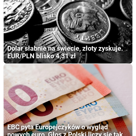
Dolar słabnie na świecie, złoty zyskuje.
EUR/PLN blisko 4,31 zł
EBC pyta Europejczyków o wygląd
nowych euro. Głos z Polski liczy się tak