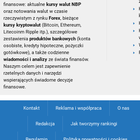
finansowe: aktualne
kursy walut NBP
oraz notowania walut w czasie
rzeczywistym z rynku
Forex
, bieżące
kursy kryptowalut
(Bitcoin, Ethereum,
Litecoinm Ripple itp.), szczegółowe
zestawienia
produktów bankowych
(konta
osobiste, kredyty hipoteczne, pożyczki
gotówkowe), a także codzienne
wiadomości i analizy
ze świata finansów.
Naszym celem jest zapewnienie
rzetelnych danych i narzędzi
wspierających świadome decyzje
finansowe.
Kontakt
Reklama i współpraca
O nas
Redakcja
Jak tworzymy rankingi
Regulamin
Polityka prywatności i cookies