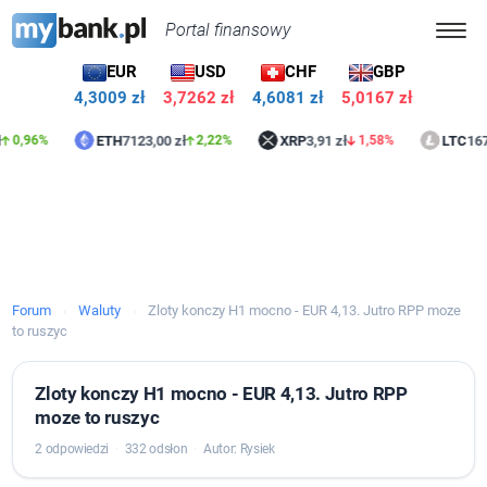
Portal finansowy
EUR
USD
CHF
GBP
4,3009 zł
3,7262 zł
4,6081 zł
5,0167 zł
ETH
7123,00 zł
XRP
3,91 zł
LTC
167,87 
,96%
2,22%
1,58%
Forum
Waluty
Zloty konczy H1 mocno - EUR 4,13. Jutro RPP moze
›
›
to ruszyc
Zloty konczy H1 mocno - EUR 4,13. Jutro RPP
moze to ruszyc
2 odpowiedzi
·
332 odsłon
·
Autor: Rysiek