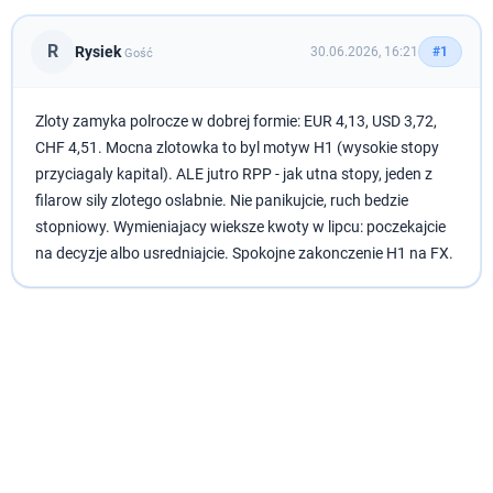
R
Rysiek
30.06.2026, 16:21
#1
Gość
Zloty zamyka polrocze w dobrej formie: EUR 4,13, USD 3,72,
CHF 4,51. Mocna zlotowka to byl motyw H1 (wysokie stopy
przyciagaly kapital). ALE jutro RPP - jak utna stopy, jeden z
filarow sily zlotego oslabnie. Nie panikujcie, ruch bedzie
stopniowy. Wymieniajacy wieksze kwoty w lipcu: poczekajcie
na decyzje albo usredniajcie. Spokojne zakonczenie H1 na FX.