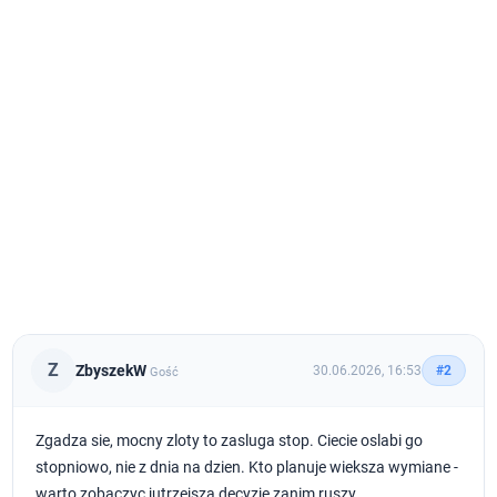
Z
ZbyszekW
30.06.2026, 16:53
#2
Gość
Zgadza sie, mocny zloty to zasluga stop. Ciecie oslabi go
stopniowo, nie z dnia na dzien. Kto planuje wieksza wymiane -
warto zobaczyc jutrzejsza decyzje zanim ruszy.