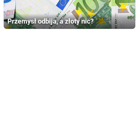
Przemysł odbija, a złoty nic?