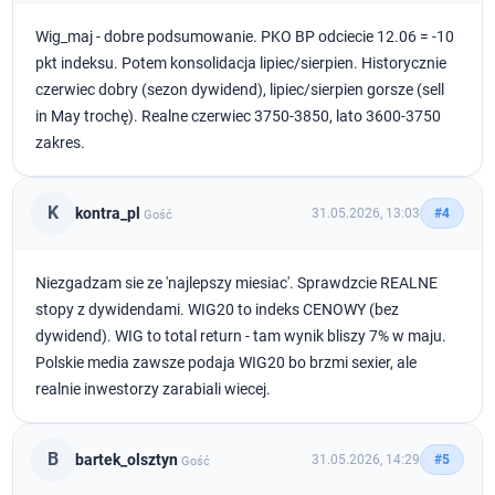
Wig_maj - dobre podsumowanie. PKO BP odciecie 12.06 = -10
pkt indeksu. Potem konsolidacja lipiec/sierpien. Historycznie
czerwiec dobry (sezon dywidend), lipiec/sierpien gorsze (sell
in May trochę). Realne czerwiec 3750-3850, lato 3600-3750
zakres.
K
kontra_pl
31.05.2026, 13:03
#4
Gość
Niezgadzam sie ze 'najlepszy miesiac'. Sprawdzcie REALNE
stopy z dywidendami. WIG20 to indeks CENOWY (bez
dywidend). WIG to total return - tam wynik bliszy 7% w maju.
Polskie media zawsze podaja WIG20 bo brzmi sexier, ale
realnie inwestorzy zarabiali wiecej.
B
bartek_olsztyn
31.05.2026, 14:29
#5
Gość