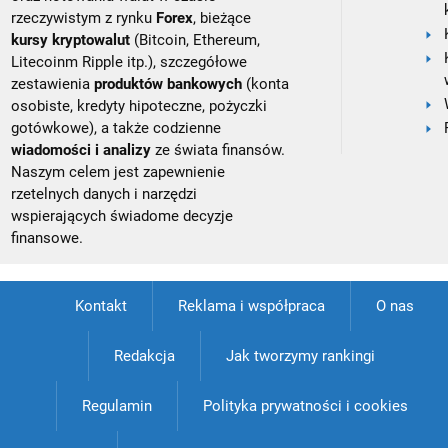
rzeczywistym z rynku
Forex
, bieżące
kursy kryptowalut
(Bitcoin, Ethereum,
Litecoinm Ripple itp.), szczegółowe
zestawienia
produktów bankowych
(konta
osobiste, kredyty hipoteczne, pożyczki
gotówkowe), a także codzienne
wiadomości i analizy
ze świata finansów.
Naszym celem jest zapewnienie
rzetelnych danych i narzędzi
wspierających świadome decyzje
finansowe.
Kontakt
Reklama i współpraca
O nas
Redakcja
Jak tworzymy rankingi
Regulamin
Polityka prywatności i cookies