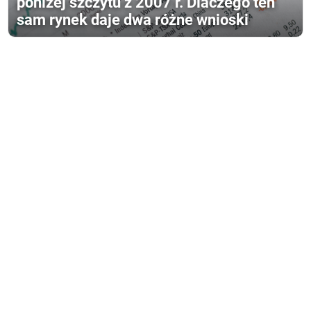
poniżej szczytu z 2007 r. Dlaczego ten
sam rynek daje dwa różne wnioski