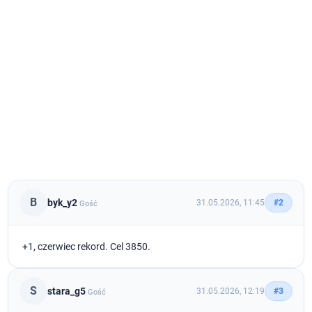
B
byk_y2
31.05.2026, 11:45
#2
Gość
+1, czerwiec rekord. Cel 3850.
S
stara_g5
31.05.2026, 12:19
#3
Gość