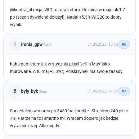
@kontra_pl racja, WIG to total return. Roznica w maju ok 1,7
pp (sezon dywidend dolozyl). Nadal +5,3% WIG20 to dobry
wynik.
I
ironia_gpw
31.05.2026, 15:16
#6
Gość
haha pamietam jak w styczniu pisali 'sell in May' jako
murowane. A tu maj +5,3% :) Polski rynek ma swoje zasady.
B
byly_byk
31.05.2026, 17:07
#7
Gość
Sprzedalem w marcu po 3450 'na korekte'. Stracilem 240 pkt =
7%. Patrze na to i smutno mi. Wracam dopiero jak bedzie
wyraznie nizej. Albo nigdy.