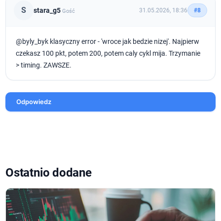
S
stara_g5
31.05.2026, 18:36
#8
Gość
@byly_byk klasyczny error - 'wroce jak bedzie nizej'. Najpierw
czekasz 100 pkt, potem 200, potem caly cykl mija. Trzymanie
> timing. ZAWSZE.
Odpowiedz
Ostatnio dodane