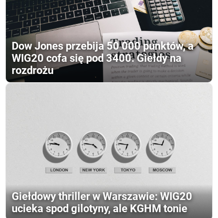
Dow Jones przebija 50 000 punktów, a
WIG20 cofa się pod 3400. Giełdy na
rozdrożu
Giełdowy thriller w Warszawie: WIG20
ucieka spod gilotyny, ale KGHM tonie