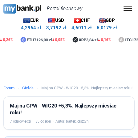
Portal finansowy
EUR
USD
CHF
GBP
4,2964 zł
3,7192 zł
4,6011 zł
5,0179 zł
ETH
7126,00 zł
XRP
3,84 zł
LTC
172,20 z
26%
0,05%
0,16%
Forum
Giełda
Maj na GPW - WIG20 +5,3%. Najlepszy miesiac roku!
›
›
Maj na GPW - WIG20 +5,3%. Najlepszy miesiac
roku!
7 odpowiedzi
·
85 odsłon
·
Autor: bartek_olsztyn