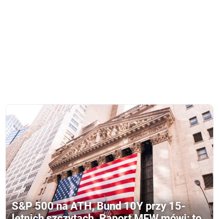
S&P 500 na ATH, Bund 10Y przy 15-
letnich szczytach. Raport MFW mówi: to