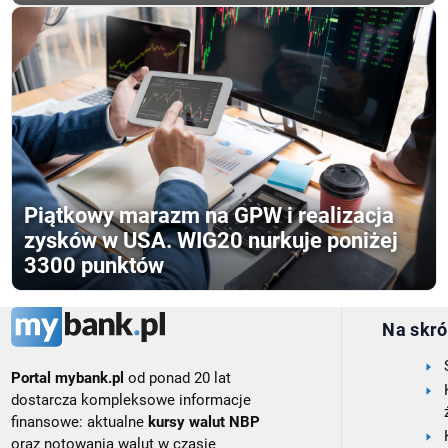
Piątkowy marazm na GPW i realizacja
zysków w USA. WIG20 nurkuje poniżej
3300 punktów
Na skró
Portal mybank.pl
od ponad 20 lat
dostarcza kompleksowe informacje
finansowe: aktualne
kursy walut NBP
oraz notowania walut w czasie