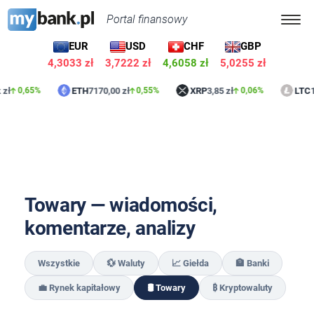
Portal finansowy
EUR
USD
CHF
GBP
4,3033 zł
3,7222 zł
4,6058 zł
5,0255 zł
zł
ETH
7170,00 zł
XRP
3,85 zł
LTC
1
0,65%
0,55%
0,06%
Towary — wiadomości,
komentarze, analizy
Wszystkie
💱 Waluty
📈 Giełda
🏦 Banki
💼 Rynek kapitałowy
🛢️ Towary
₿ Kryptowaluty