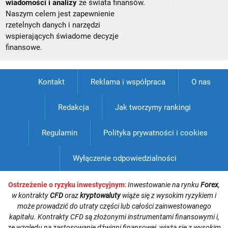
wiadomości i analizy
ze świata finansów.
Naszym celem jest zapewnienie
rzetelnych danych i narzędzi
wspierających świadome decyzje
finansowe.
Kontakt
Reklama i współpraca
O nas
Redakcja
Jak tworzymy rankingi
Regulamin
Polityka prywatności i cookies
Wyłączenie odpowiedzialności
Ostrzeżenie o ryzyku inwestycyjnym
:
Inwestowanie na rynku
Forex
,
w kontrakty
CFD
oraz
kryptowaluty
wiąże się z wysokim ryzykiem i
może prowadzić do utraty części lub całości zainwestowanego
kapitału. Kontrakty CFD są złożonymi instrumentami finansowymi i,
ze względu na zastosowanie dźwigni finansowej, wiążą się z wysokim