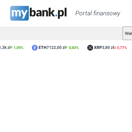
Portal finansowy
Wal
,3k zł
ETH
7122,00 zł
XRP
3,80 zł
1,05%
0,83%
0,77%