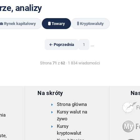
ze, analizy
💼 Rynek kapitałowy
🛢️ Towary
₿ Kryptowaluty
…
← Poprzednia
1
Strona
71
z
62
· 1 834 wiadomości
Na skróty
Nas
Strona główna
Kursy walut na
nia
żywo
Kursy
kryptowalut
te,