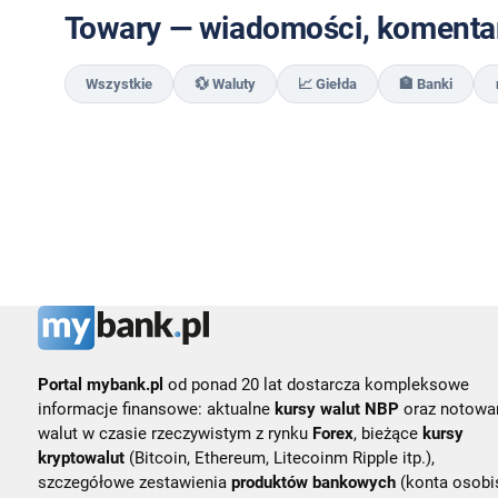
Towary — wiadomości, komentar
Wszystkie
💱 Waluty
📈 Giełda
🏦 Banki
Portal mybank.pl
od ponad 20 lat dostarcza kompleksowe
informacje finansowe: aktualne
kursy walut NBP
oraz notowa
walut w czasie rzeczywistym z rynku
Forex
, bieżące
kursy
kryptowalut
(Bitcoin, Ethereum, Litecoinm Ripple itp.),
szczegółowe zestawienia
produktów bankowych
(konta osobis