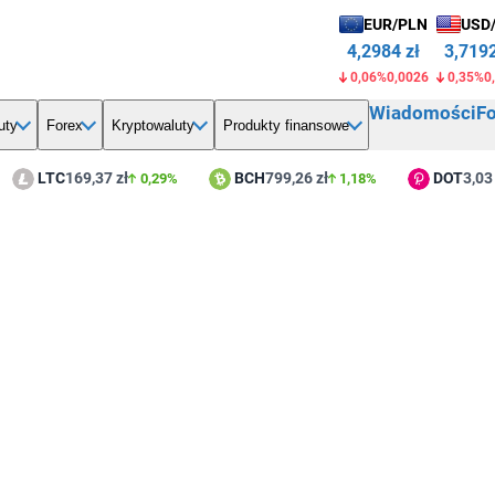
EUR/PLN
USD
4,2984 zł
3,7192
0,06%
0,0026
0,35%
0
Wiadomości
F
uty
Forex
Kryptowaluty
Produkty finansowe
LTC
169,37 zł
BCH
799,26 zł
DOT
3,03 
0,29%
1,18%