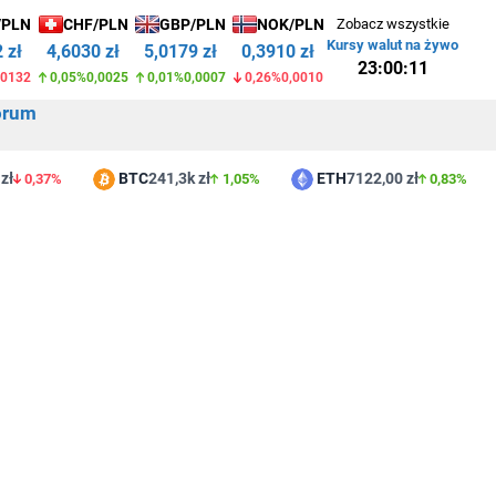
/PLN
CHF/PLN
GBP/PLN
NOK/PLN
Zobacz wszystkie
Kursy walut na żywo
 zł
4,6030 zł
5,0179 zł
0,3910 zł
23:00:11
,0132
0,05%
0,0025
0,01%
0,0007
0,26%
0,0010
orum
zł
BTC
241,3k zł
ETH
7122,00 zł
0,37%
1,05%
0,83%