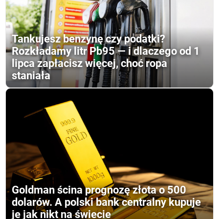
Tankujesz benzynę czy podatki?
Rozkładamy litr Pb95 — i dlaczego od 1
lipca zapłacisz więcej, choć ropa
staniała
Goldman ścina prognozę złota o 500
dolarów. A polski bank centralny kupuje
je jak nikt na świecie