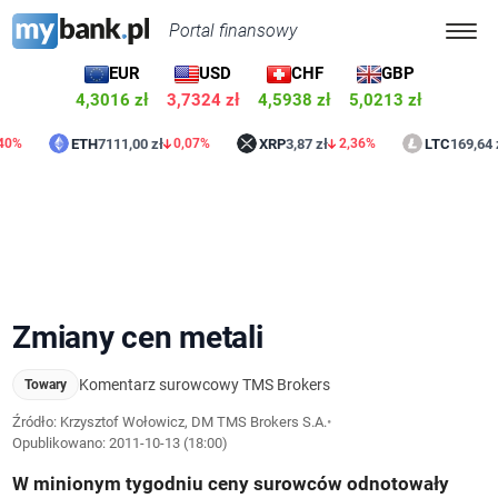
Portal finansowy
EUR
USD
CHF
GBP
4,3016 zł
3,7324 zł
4,5938 zł
5,0213 zł
ETH
7111,00 zł
XRP
3,87 zł
LTC
169,64 zł
0,07%
2,36%
0,51
Zmiany cen metali
Komentarz surowcowy TMS Brokers
Towary
Źródło: Krzysztof Wołowicz, DM TMS Brokers S.A.
•
Opublikowano:
2011-10-13 (18:00)
W minionym tygodniu ceny surowców odnotowały