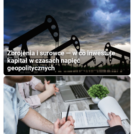
Zbrojenia i surowce — w co inwestuje
kapitał w czasach napięć
geopolitycznych