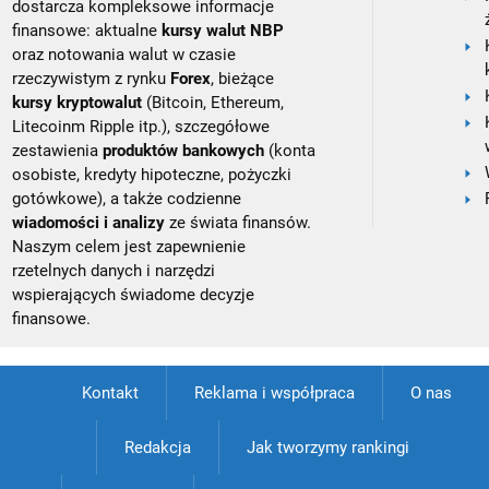
dostarcza kompleksowe informacje
finansowe: aktualne
kursy walut NBP
oraz notowania walut w czasie
rzeczywistym z rynku
Forex
, bieżące
kursy kryptowalut
(Bitcoin, Ethereum,
Litecoinm Ripple itp.), szczegółowe
zestawienia
produktów bankowych
(konta
osobiste, kredyty hipoteczne, pożyczki
gotówkowe), a także codzienne
wiadomości i analizy
ze świata finansów.
Naszym celem jest zapewnienie
rzetelnych danych i narzędzi
wspierających świadome decyzje
finansowe.
Kontakt
Reklama i współpraca
O nas
Redakcja
Jak tworzymy rankingi