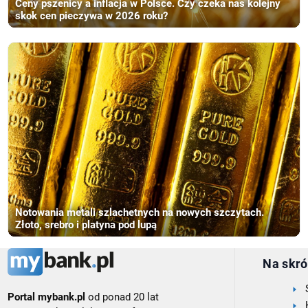
Ceny pszenicy a inflacja w Polsce. Czy czeka nas kolejny
skok cen pieczywa w 2026 roku?
Notowania metali szlachetnych na nowych szczytach.
Złoto, srebro i platyna pod lupą
Na skró
Portal mybank.pl
od ponad 20 lat