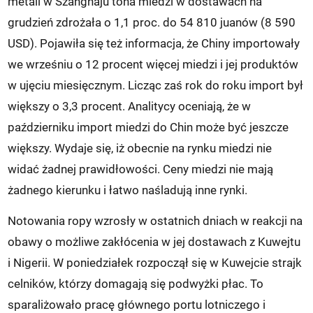
metali w Szanghaju tona miedzi w dostawach na
grudzień zdrożała o 1,1 proc. do 54 810 juanów (8 590
USD). Pojawiła się też informacja, że Chiny importowały
we wrześniu o 12 procent więcej miedzi i jej produktów
w ujęciu miesięcznym. Licząc zaś rok do roku import był
większy o 3,3 procent. Analitycy oceniają, że w
październiku import miedzi do Chin może być jeszcze
większy. Wydaje się, iż obecnie na rynku miedzi nie
widać żadnej prawidłowości. Ceny miedzi nie mają
żadnego kierunku i łatwo naśladują inne rynki.
Notowania ropy wzrosły w ostatnich dniach w reakcji na
obawy o możliwe zakłócenia w jej dostawach z Kuwejtu
i Nigerii. W poniedziałek rozpoczął się w Kuwejcie strajk
celników, którzy domagają się podwyżki płac. To
sparaliżowało pracę głównego portu lotniczego i