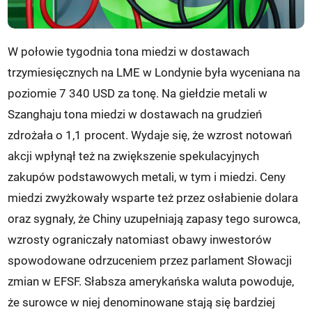
W połowie tygodnia tona miedzi w dostawach
trzymiesięcznych na LME w Londynie była wyceniana na
poziomie 7 340 USD za tonę. Na giełdzie metali w
Szanghaju tona miedzi w dostawach na grudzień
zdrożała o 1,1 procent. Wydaje się, że wzrost notowań
akcji wpłynął też na zwiększenie spekulacyjnych
zakupów podstawowych metali, w tym i miedzi. Ceny
miedzi zwyżkowały wsparte też przez osłabienie dolara
oraz sygnały, że Chiny uzupełniają zapasy tego surowca,
wzrosty ograniczały natomiast obawy inwestorów
spowodowane odrzuceniem przez parlament Słowacji
zmian w EFSF. Słabsza amerykańska waluta powoduje,
że surowce w niej denominowane stają się bardziej