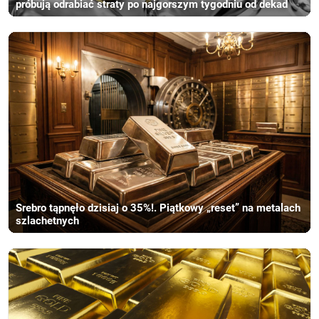
próbują odrabiać straty po najgorszym tygodniu od dekad
Srebro tąpnęło dzisiaj o 35%!. Piątkowy „reset” na metalach
szlachetnych