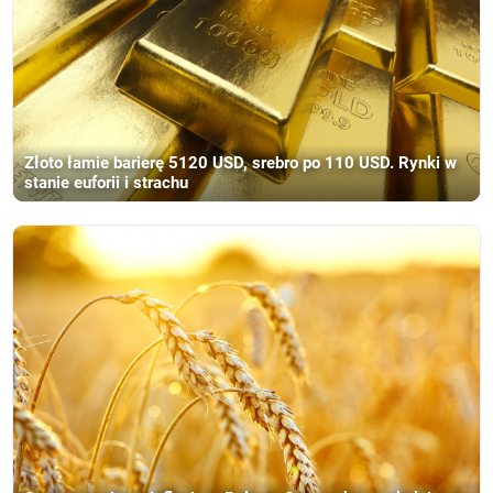
Złoto łamie barierę 5120 USD, srebro po 110 USD. Rynki w
stanie euforii i strachu