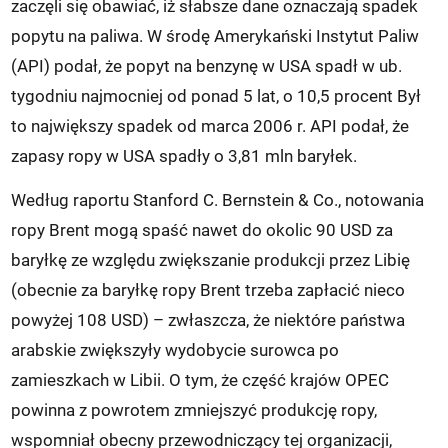
zaczęli się obawiać, iż słabsze dane oznaczają spadek
popytu na paliwa. W środę Amerykański Instytut Paliw
(API) podał, że popyt na benzynę w USA spadł w ub.
tygodniu najmocniej od ponad 5 lat, o 10,5 procent Był
to największy spadek od marca 2006 r. API podał, że
zapasy ropy w USA spadły o 3,81 mln baryłek.
Według raportu Stanford C. Bernstein & Co., notowania
ropy Brent mogą spaść nawet do okolic 90 USD za
baryłkę ze względu zwiększanie produkcji przez Libię
(obecnie za baryłkę ropy Brent trzeba zapłacić nieco
powyżej 108 USD) – zwłaszcza, że niektóre państwa
arabskie zwiększyły wydobycie surowca po
zamieszkach w Libii. O tym, że część krajów OPEC
powinna z powrotem zmniejszyć produkcję ropy,
wspomniał obecny przewodniczący tej organizacji,