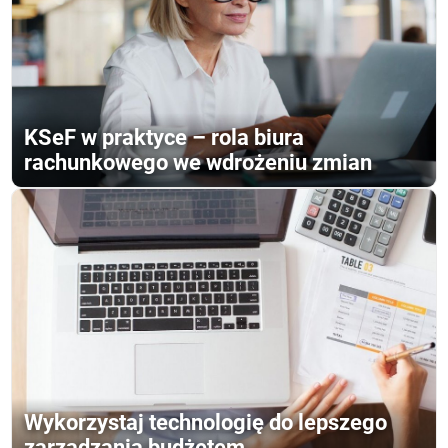
KSeF w praktyce – rola biura
rachunkowego we wdrożeniu zmian
Wykorzystaj technologię do lepszego
zarządzania budżetem