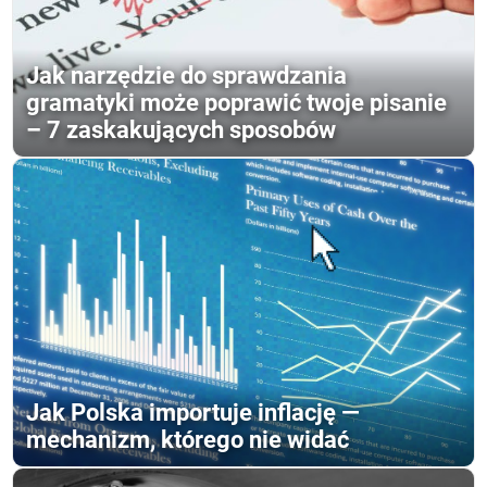
Jak narzędzie do sprawdzania
gramatyki może poprawić twoje pisanie
– 7 zaskakujących sposobów
Jak Polska importuje inflację —
mechanizm, którego nie widać