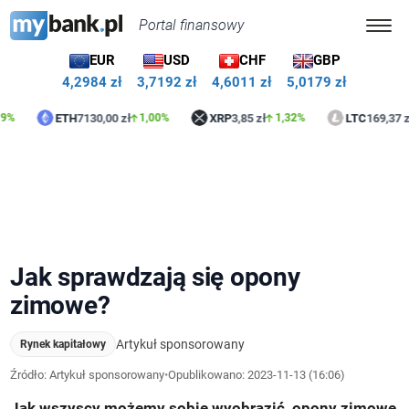
Portal finansowy
EUR
USD
CHF
GBP
4,2984 zł
3,7192 zł
4,6011 zł
5,0179 zł
ETH
7130,00 zł
XRP
3,85 zł
LTC
169,37 zł
1,00%
1,32%
0,13
Jak sprawdzają się opony
zimowe?
Artykuł sponsorowany
Rynek kapitałowy
Źródło: Artykuł sponsorowany
•
Opublikowano:
2023-11-13 (16:06)
Jak wszyscy możemy sobie wyobrazić, opony zimowe