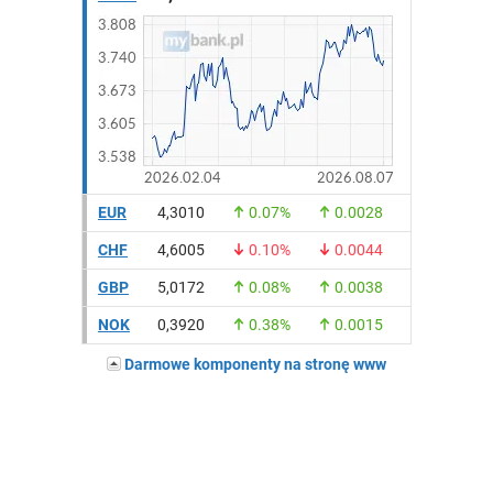
EUR
4,3010
0.07%
0.0028
CHF
4,6005
0.10%
0.0044
GBP
5,0172
0.08%
0.0038
NOK
0,3920
0.38%
0.0015
Darmowe komponenty na stronę www