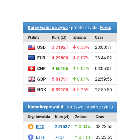
Kursy walut na żywo
- prosto z rynku
Forex
Waluta
Kurs (zł)
Zmiana
Czas
USD
3.71921
0.35%
23:00:11
EUR
4.29800
0.07%
23:44:02
CHF
4.60106
0.01%
03:05:01
GBP
5.01791
0.01%
22:59:56
NOK
0.39100
0.26%
22:59:55
Kursy kryptowalut
- Na żywo, prosto z rynku
Kryptowaluta
Kurs (zł)
Zmiana
Czas
BTC
241537
0.04%
03:23:55
ETH
7131
0.11%
03:23:55