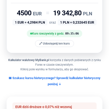
4500
=
19 342,80
EUR
PLN
1 EUR = 4,2984 PLN
oraz
1 PLN = 0,232645 EUR
Kurs rzeczywisty z godz.
09:35:07
🔗 Udostępnij ten kurs
Kalkulator walutowy MyBank.pl
korzysta z danych pobieranych z rynku
Forex w czasie rzeczywistym.
Kliknij pole wyniku w formularzu, aby go skopiować.
📅 Szukasz kursu historycznego? Sprawdź kalkulator historyczny
poniżej ↓
EUR dziś droższe o 0,07% niż wczoraj