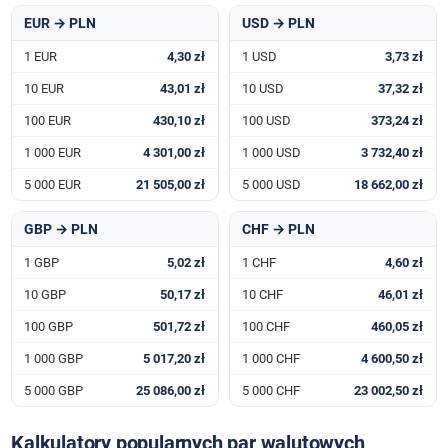
EUR → PLN
USD → PLN
1 EUR
4,30 zł
1 USD
3,73 zł
10 EUR
43,01 zł
10 USD
37,32 zł
100 EUR
430,10 zł
100 USD
373,24 zł
1 000 EUR
4 301,00 zł
1 000 USD
3 732,40 zł
5 000 EUR
21 505,00 zł
5 000 USD
18 662,00 zł
GBP → PLN
CHF → PLN
1 GBP
5,02 zł
1 CHF
4,60 zł
10 GBP
50,17 zł
10 CHF
46,01 zł
100 GBP
501,72 zł
100 CHF
460,05 zł
1 000 GBP
5 017,20 zł
1 000 CHF
4 600,50 zł
5 000 GBP
25 086,00 zł
5 000 CHF
23 002,50 zł
Kalkulatory popularnych par walutowych