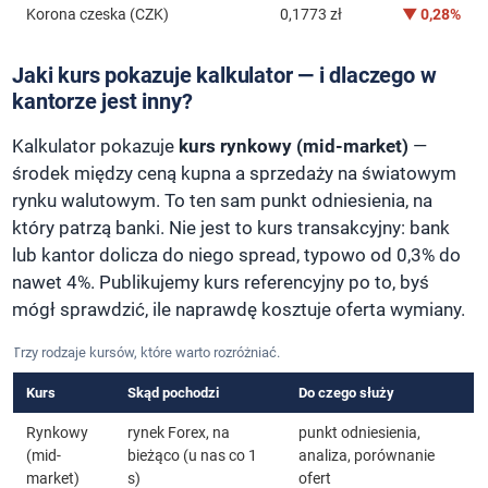
Korona czeska (CZK)
0,1773 zł
▼ 0,28%
Jaki kurs pokazuje kalkulator — i dlaczego w
kantorze jest inny?
Kalkulator pokazuje
kurs rynkowy (mid-market)
—
środek między ceną kupna a sprzedaży na światowym
rynku walutowym. To ten sam punkt odniesienia, na
który patrzą banki. Nie jest to kurs transakcyjny: bank
lub kantor dolicza do niego spread, typowo od 0,3% do
nawet 4%. Publikujemy kurs referencyjny po to, byś
mógł sprawdzić, ile naprawdę kosztuje oferta wymiany.
Trzy rodzaje kursów, które warto rozróżniać.
Kurs
Skąd pochodzi
Do czego służy
Rynkowy
rynek Forex, na
punkt odniesienia,
(mid-
bieżąco (u nas co 1
analiza, porównanie
market)
s)
ofert