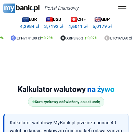
Portal finansowy
EUR
USD
CHF
GBP
4,2984 zł
3,7192 zł
4,6011 zł
5,0179 zł
ETH
7141,00 zł
XRP
3,86 zł
LTC
169,60 zł
0,29%
0,02%
0,7
Kalkulator walutowy
na żywo
Kurs rynkowy odświeżany co sekundę
Kalkulator walutowy MyBank.pl przelicza ponad 40
walut po kursie rynkowym (mid-market) odświeżanym