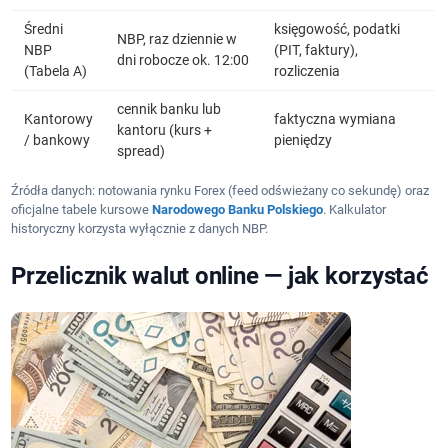
Średni
księgowość, podatki
NBP, raz dziennie w
NBP
(PIT, faktury),
dni robocze ok. 12:00
(Tabela A)
rozliczenia
cennik banku lub
Kantorowy
faktyczna wymiana
kantoru (kurs +
/ bankowy
pieniędzy
spread)
Źródła danych: notowania rynku Forex (feed odświeżany co sekundę) oraz
oficjalne tabele kursowe
Narodowego Banku Polskiego
. Kalkulator
historyczny korzysta wyłącznie z danych NBP.
Przelicznik walut online — jak korzystać