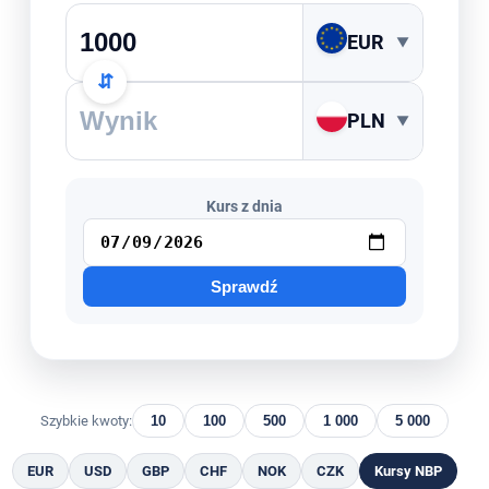
EUR
▼
⇵
PLN
▼
Kurs z dnia
Sprawdź
Szybkie kwoty:
10
100
500
1 000
5 000
EUR
USD
GBP
CHF
NOK
CZK
Kursy NBP