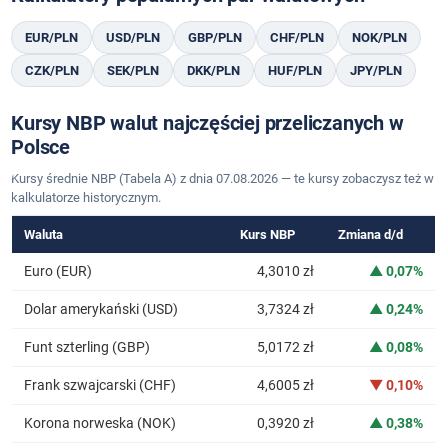
EUR/PLN
USD/PLN
GBP/PLN
CHF/PLN
NOK/PLN
CZK/PLN
SEK/PLN
DKK/PLN
HUF/PLN
JPY/PLN
Kursy NBP walut najczęściej przeliczanych w
Polsce
Kursy średnie NBP (Tabela A) z dnia 07.08.2026 — te kursy zobaczysz też w
kalkulatorze historycznym.
Waluta
Kurs NBP
Zmiana d/d
Euro (EUR)
4,3010 zł
▲ 0,07%
Dolar amerykański (USD)
3,7324 zł
▲ 0,24%
Funt szterling (GBP)
5,0172 zł
▲ 0,08%
Frank szwajcarski (CHF)
4,6005 zł
▼ 0,10%
Korona norweska (NOK)
0,3920 zł
▲ 0,38%