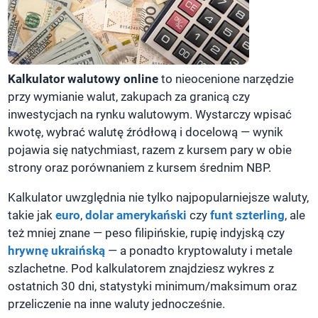
Kalkulator walutowy online
to nieocenione narzędzie
przy wymianie walut, zakupach za granicą czy
inwestycjach na rynku walutowym. Wystarczy wpisać
kwotę, wybrać walutę źródłową i docelową — wynik
pojawia się natychmiast, razem z kursem pary w obie
strony oraz porównaniem z kursem średnim NBP.
Kalkulator uwzględnia nie tylko najpopularniejsze waluty,
takie jak
euro
,
dolar amerykański
czy
funt szterling
, ale
też mniej znane — peso filipińskie, rupię indyjską czy
hrywnę ukraińską
— a ponadto kryptowaluty i metale
szlachetne. Pod kalkulatorem znajdziesz wykres z
ostatnich 30 dni, statystyki minimum/maksimum oraz
przeliczenie na inne waluty jednocześnie.