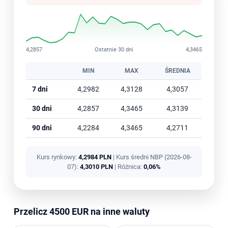
4,2857
Ostatnie 30 dni
4,3465
MIN
MAX
ŚREDNIA
7 dni
4,2982
4,3128
4,3057
30 dni
4,2857
4,3465
4,3139
90 dni
4,2284
4,3465
4,2711
Kurs rynkowy:
4,2984 PLN
| Kurs średni NBP (2026-08-
07):
4,3010 PLN
| Różnica:
0,06%
Przelicz 4500 EUR na inne waluty