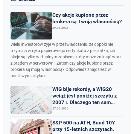
Czy akcje kupione przez
brokera są Twoją własnością?
29.06.2026
Wielu inwestorów żyje w przeświadczeniu, że dopóki nie
trzymają w ręku papierowego certyfikatu z pieczątką, ich
akcje są tylko wirtualnym zapisem, który może zniknąć wraz
z prądem w serwerowni. Zatem czy akcje kupione przez
brokera są moją własnością? Odpowiedź znajdziesz w
poniższym artykule.
WIG bije rekordy, a WIG20
wciąż jest poniżej szczytu z
2007 r. Dlaczego ten sam
rynek daje dwa różne wnioski
27.06.2026
S&P 500 na ATH, Bund 10Y
przy 15-letnich szczytach.