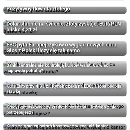
Pozytywny flow dla złotego
Dolar słabnie na świecie, złoty zyskuje. EUR/PLN
blisko 4,31 zł
EBC pyta Europejczyków o wygląd nowych euro.
Głos z Polski liczy się tak samo
Banki centralne nie kontrolują kursów walut. Co więc
naprawdę potrafią?
Kurs Euro przy 4,33 zł. Rynek czeka na EBC, a ropa podbija
stawkę
Kredyt gotówkowy czy kredyt hipoteczny – którego z nich
potrzebujesz?
Karta za granicą potrafi kosztować więcej niż kantor