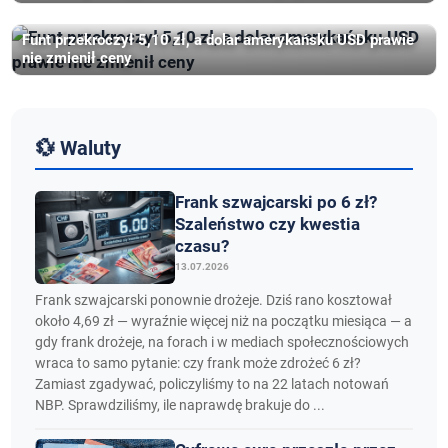
Funt przekroczył 5,10 zł, a dolar amerykańsku USD prawie
nie zmienił ceny
💱 Waluty
Frank szwajcarski po 6 zł?
Szaleństwo czy kwestia
czasu?
13.07.2026
Frank szwajcarski ponownie drożeje. Dziś rano kosztował
około 4,69 zł — wyraźnie więcej niż na początku miesiąca — a
gdy frank drożeje, na forach i w mediach społecznościowych
wraca to samo pytanie: czy frank może zdrożeć 6 zł?
Zamiast zgadywać, policzyliśmy to na 22 latach notowań
NBP. Sprawdziliśmy, ile naprawdę brakuje do ...