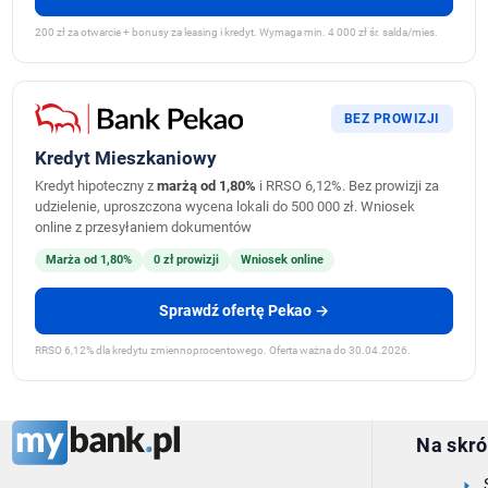
200 zł za otwarcie + bonusy za leasing i kredyt. Wymaga min. 4 000 zł śr. salda/mies.
BEZ PROWIZJI
Kredyt Mieszkaniowy
Kredyt hipoteczny z
marżą od 1,80%
i RRSO 6,12%. Bez prowizji za
udzielenie, uproszczona wycena lokali do 500 000 zł. Wniosek
online z przesyłaniem dokumentów
Marża od 1,80%
0 zł prowizji
Wniosek online
Sprawdź ofertę Pekao →
RRSO 6,12% dla kredytu zmiennoprocentowego. Oferta ważna do 30.04.2026.
Na skró