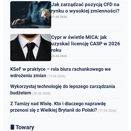
Jak zarządzać pozycją CFD na
rynku o wysokiej zmienności?
27.06.2026
Cypr w świetle MiCA: jak
uzyskać licencję CASP w 2026
roku
23.06.2026
KSeF w praktyce – rola biura rachunkowego we
wdrożeniu zmian
(15.06.2026)
Wykorzystaj technologię do lepszego zarządzania
budżetem
(02.06.2026)
Z Tamizy nad Wisłę. Kto i dlaczego naprawdę
przenosi się z Wielkiej Brytanii do Polski?
(17.04.2026)
🛢️ Towary