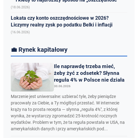
(18.06.2026)
Lokata czy konto oszczędnościowe w 2026?
Liczymy realny zysk po podatku Belki i inflacji
(16.06.2026)
💼 Rynek kapitałowy
Ile naprawdę trzeba mieć,
żeby żyć z odsetek? Słynna
reguła 4% w Polsce nie działa
30.06.2026
Marzenie jest uniwersalne: uzbierać tyle, żeby pieniądze
pracowały za Ciebie, a Ty mógłbyś przestać. W internecie
krąży na to prosta recepta — słynna „reguła 4%", z której
wynika, że wystarczy zgromadzić 25-krotność rocznych
wydatków. Problem w tym, że ta reguła powstała w USA, na
amerykańskich danych i przy amerykańskich pod...