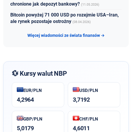
chronione jak depozyt bankowy?
(11.05.2026)
Bitcoin powyżej 71 000 USD po rozejmie USA–Iran,
ale rynek pozostaje ostrożny
(08.04.2026)
Więcej wiadomości ze świata finansów →
💱 Kursy walut NBP
EUR/PLN
USD/PLN
4,2964
3,7192
GBP/PLN
CHF/PLN
5,0179
4,6011