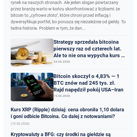
rynek na naszych stronach. Ale jeden slogan powtarzany
przez branżę warto w końcu skonfrontować z liczbami: że
bitcoin to „cyfrowe złoto", które chroni przed inflacją i
dywersyfikuje portfel, bo porusza się niezależnie od giełdy. To
ładna historia. Problem w tym, że dan...
Strategy sprzedała bitcoina
pierwszy raz od czterech lat.
Ale to nie ona wypycha kurs w
dół
23.06.2026
Bitcoin skoczył o 4,83% — 1
BTC znów nad 245 tys. zł.
Rajd napędził pokój USA–Iran
15.06.2026
Kurs XRP (Ripple) dzisiaj: cena obroniła 1,10 dolara
i goni odbicie Bitcoina. Co dalej z notowaniami?
(10.06.2026)
Kryptowaluty a BFG: czy środki na giełdzie są