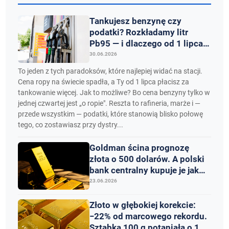
Tankujesz benzynę czy
podatki? Rozkładamy litr
Pb95 — i dlaczego od 1 lipca
zapłacisz więcej, choć ropa
30.06.2026
staniała
To jeden z tych paradoksów, które najlepiej widać na stacji.
Cena ropy na świecie spadła, a Ty od 1 lipca płacisz za
tankowanie więcej. Jak to możliwe? Bo cena benzyny tylko w
jednej czwartej jest „o ropie". Reszta to rafineria, marże i —
przede wszystkim — podatki, które stanowią blisko połowę
tego, co zostawiasz przy dystry...
Goldman ścina prognozę
złota o 500 dolarów. A polski
bank centralny kupuje je jak
nikt na świecie
23.06.2026
Złoto w głębokiej korekcie:
−22% od marcowego rekordu.
Sztabka 100 g potaniała o 14