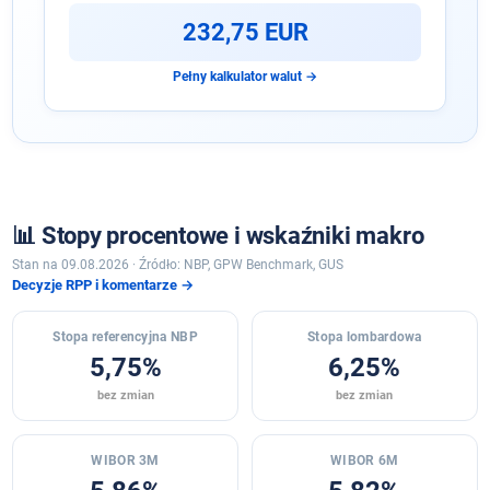
232,75 EUR
Pełny kalkulator walut →
📊 Stopy procentowe i wskaźniki makro
Stan na 09.08.2026 · Źródło: NBP, GPW Benchmark, GUS
Decyzje RPP i komentarze →
Stopa referencyjna NBP
Stopa lombardowa
5,75%
6,25%
bez zmian
bez zmian
WIBOR 3M
WIBOR 6M