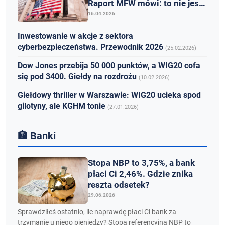
Raport MFW mówi: to nie jest
spokój
16.04.2026
Inwestowanie w akcje z sektora
cyberbezpieczeństwa. Przewodnik 2026
(25.02.2026)
Dow Jones przebija 50 000 punktów, a WIG20 cofa
się pod 3400. Giełdy na rozdrożu
(10.02.2026)
Giełdowy thriller w Warszawie: WIG20 ucieka spod
gilotyny, ale KGHM tonie
(27.01.2026)
🏦 Banki
Stopa NBP to 3,75%, a bank
płaci Ci 2,46%. Gdzie znika
reszta odsetek?
29.06.2026
Sprawdziłeś ostatnio, ile naprawdę płaci Ci bank za
trzymanie u niego pieniędzy? Stopa referencyjna NBP to