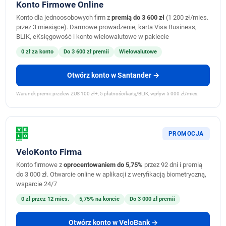
Konto Firmowe Online
Konto dla jednoosobowych firm z
premią do 3 600 zł
(1 200 zł/mies.
przez 3 miesiące). Darmowe prowadzenie, karta Visa Business,
BLIK, eKsięgowość i konto wielowalutowe w pakiecie
0 zł za konto
Do 3 600 zł premii
Wielowalutowe
Otwórz konto w Santander →
Warunek premii: przelew ZUS 100 zł+, 5 płatności kartą/BLIK, wpływ 5 000 zł/mies.
PROMOCJA
VeloKonto Firma
Konto firmowe z
oprocentowaniem do 5,75%
przez 92 dni i premią
do 3 000 zł. Otwarcie online w aplikacji z weryfikacją biometryczną,
wsparcie 24/7
0 zł przez 12 mies.
5,75% na koncie
Do 3 000 zł premii
Otwórz konto w VeloBank →