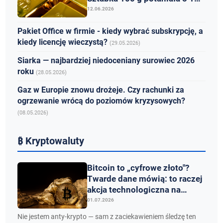
tys. zł
12.06.2026
Pakiet Office w firmie - kiedy wybrać subskrypcję, a
kiedy licencję wieczystą?
(29.05.2026)
Siarka — najbardziej niedoceniany surowiec 2026
roku
(28.05.2026)
Gaz w Europie znowu drożeje. Czy rachunki za
ogrzewanie wrócą do poziomów kryzysowych?
(08.05.2026)
₿ Kryptowaluty
Bitcoin to „cyfrowe złoto"?
Twarde dane mówią: to raczej
akcja technologiczna na
sterydach
01.07.2026
Nie jestem anty-krypto — sam z zaciekawieniem śledzę ten