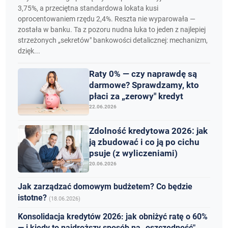
3,75%, a przeciętna standardowa lokata kusi
oprocentowaniem rzędu 2,4%. Reszta nie wyparowała —
została w banku. Ta z pozoru nudna luka to jeden z najlepiej
strzeżonych „sekretów" bankowości detalicznej: mechanizm,
dzięk...
Raty 0% — czy naprawdę są
darmowe? Sprawdzamy, kto
płaci za „zerowy" kredyt
22.06.2026
Zdolność kredytowa 2026: jak
ją zbudować i co ją po cichu
psuje (z wyliczeniami)
20.06.2026
Jak zarządzać domowym budżetem? Co będzie
istotne?
(18.06.2026)
Konsolidacja kredytów 2026: jak obniżyć ratę o 60%
— i kiedy to najdroższy sposób na „oszczędność"