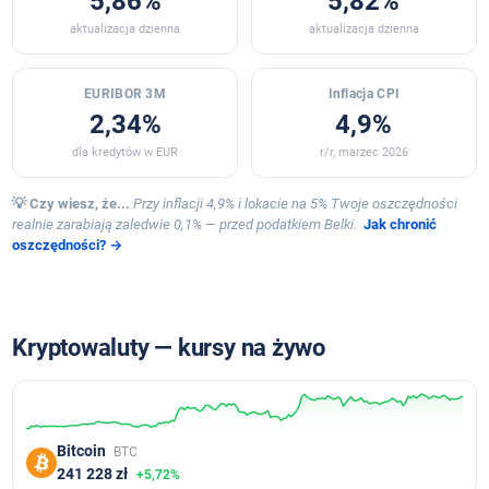
5,86%
5,82%
aktualizacja dzienna
aktualizacja dzienna
EURIBOR 3M
Inflacja CPI
2,34%
4,9%
dla kredytów w EUR
r/r, marzec 2026
💡 Czy wiesz, że...
Przy inflacji 4,9% i lokacie na 5% Twoje oszczędności
realnie zarabiają zaledwie 0,1% — przed podatkiem Belki.
Jak chronić
oszczędności? →
Kryptowaluty — kursy na żywo
Bitcoin
BTC
241 228 zł
+5,72%