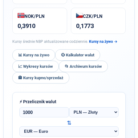
NOK/PLN
CZK/PLN
0,3910
0,1773
Kursy średnie NBP aktualizowane codziennie.
Kursy na żywo →
📊 Kursy na żywo
💱 Kalkulator walut
📈 Wykresy kursów
📂 Archiwum kursów
🏦 Kursy kupno/sprzedaż
⚡ Przelicznik walut
Kwota
Waluta
źródłowa
⇅
Waluta
docelowa