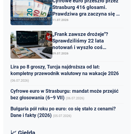
Cyfrowe euro przeszło przez
Strasburg 416 głosami.
Prawdziwa gra zaczyna się w
poniedziałek
11.07.2026
„Frank zawsze drożeje"?
Sprawdziliśmy 22 lata
notowań i wyszło coś
ciekawszego niż mit
09.07.2026
Lira po 8 groszy, Turcja najdroższa od lat:
kompletny przewodnik walutowy na wakacje 2026
(06.07.2026)
Cyfrowe euro w Strasburgu: mandat może przejść
bez głosowania (6–9 VII)
(06.07.2026)
Bułgaria pół roku po euro: co się stało z cenami?
Dane i fakty (2026)
(05.07.2026)
📈 Giełda