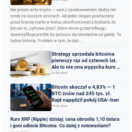
sterydach
Nie jestem anty-krypto — sam z zaciekawieniem śledzę ten
rynek na naszych stronach. Ale jeden slogan powtarzany
przez branżę warto w końcu skonfrontować z liczbami: że
bitcoin to „cyfrowe złoto", które chroni przed inflacją i
dywersyfikuje portfel, bo porusza się niezależnie od giełdy. To
ładna historia. Problem w tym, że dan...
Strategy sprzedała bitcoina
pierwszy raz od czterech lat.
Ale to nie ona wypycha kurs w
dół
23.06.2026
Bitcoin skoczył o 4,83% — 1
BTC znów nad 245 tys. zł.
Rajd napędził pokój USA–Iran
15.06.2026
Kurs XRP (Ripple) dzisiaj: cena obroniła 1,10 dolara
i goni odbicie Bitcoina. Co dalej z notowaniami?