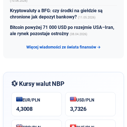
(10.06.2026)
Kryptowaluty a BFG: czy środki na giełdzie są
chronione jak depozyt bankowy?
(11.05.2026)
Bitcoin powyżej 71 000 USD po rozejmie USA–Iran,
ale rynek pozostaje ostrożny
(08.04.2026)
Więcej wiadomości ze świata finansów →
💱 Kursy walut NBP
EUR/PLN
USD/PLN
4,3008
3,7326