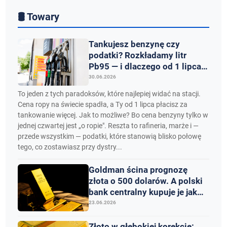
🛢️ Towary
Tankujesz benzynę czy
podatki? Rozkładamy litr
Pb95 — i dlaczego od 1 lipca
zapłacisz więcej, choć ropa
30.06.2026
staniała
To jeden z tych paradoksów, które najlepiej widać na stacji.
Cena ropy na świecie spadła, a Ty od 1 lipca płacisz za
tankowanie więcej. Jak to możliwe? Bo cena benzyny tylko w
jednej czwartej jest „o ropie". Reszta to rafineria, marże i —
przede wszystkim — podatki, które stanowią blisko połowę
tego, co zostawiasz przy dystry...
Goldman ścina prognozę
złota o 500 dolarów. A polski
bank centralny kupuje je jak
nikt na świecie
23.06.2026
Złoto w głębokiej korekcie: