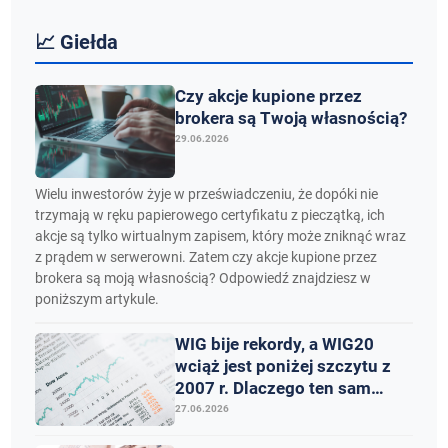
📈 Giełda
Czy akcje kupione przez
brokera są Twoją własnością?
29.06.2026
Wielu inwestorów żyje w przeświadczeniu, że dopóki nie
trzymają w ręku papierowego certyfikatu z pieczątką, ich
akcje są tylko wirtualnym zapisem, który może zniknąć wraz
z prądem w serwerowni. Zatem czy akcje kupione przez
brokera są moją własnością? Odpowiedź znajdziesz w
poniższym artykule.
WIG bije rekordy, a WIG20
wciąż jest poniżej szczytu z
2007 r. Dlaczego ten sam
rynek daje dwa różne wnioski
27.06.2026