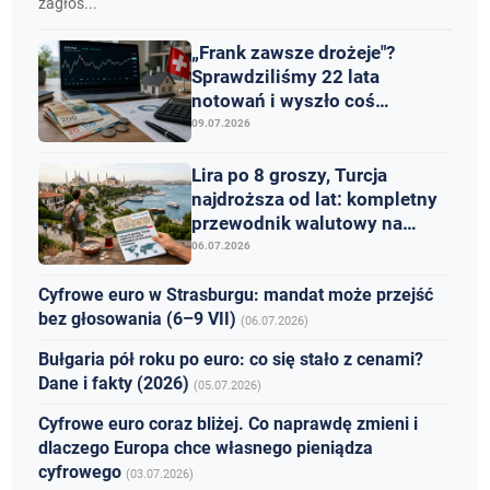
zagłos...
„Frank zawsze drożeje"?
Sprawdziliśmy 22 lata
notowań i wyszło coś
ciekawszego niż mit
09.07.2026
Lira po 8 groszy, Turcja
najdroższa od lat: kompletny
przewodnik walutowy na
wakacje 2026
06.07.2026
Cyfrowe euro w Strasburgu: mandat może przejść
bez głosowania (6–9 VII)
(06.07.2026)
Bułgaria pół roku po euro: co się stało z cenami?
Dane i fakty (2026)
(05.07.2026)
Cyfrowe euro coraz bliżej. Co naprawdę zmieni i
dlaczego Europa chce własnego pieniądza
cyfrowego
(03.07.2026)