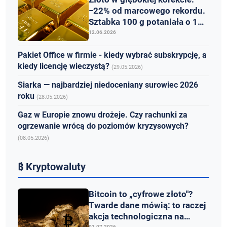
−22% od marcowego rekordu.
Sztabka 100 g potaniała o 14
tys. zł
12.06.2026
Pakiet Office w firmie - kiedy wybrać subskrypcję, a
kiedy licencję wieczystą?
(29.05.2026)
Siarka — najbardziej niedoceniany surowiec 2026
roku
(28.05.2026)
Gaz w Europie znowu drożeje. Czy rachunki za
ogrzewanie wrócą do poziomów kryzysowych?
(08.05.2026)
₿ Kryptowaluty
Bitcoin to „cyfrowe złoto"?
Twarde dane mówią: to raczej
akcja technologiczna na
01.07.2026