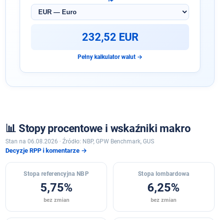
Waluta
docelowa
232,52 EUR
Pełny kalkulator walut →
📊 Stopy procentowe i wskaźniki makro
Stan na 06.08.2026 · Źródło: NBP, GPW Benchmark, GUS
Decyzje RPP i komentarze →
Stopa referencyjna NBP
Stopa lombardowa
5,75%
6,25%
bez zmian
bez zmian