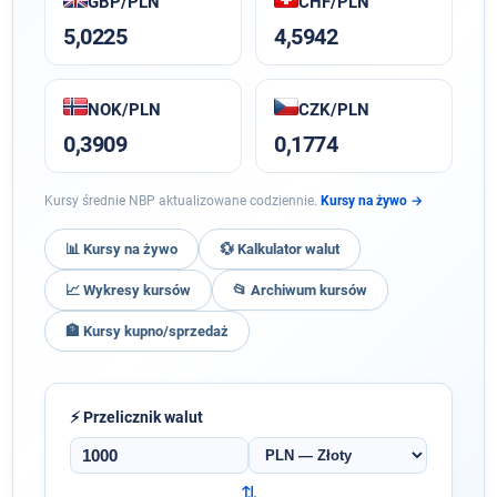
GBP/PLN
CHF/PLN
5,0225
4,5942
NOK/PLN
CZK/PLN
0,3909
0,1774
Kursy średnie NBP aktualizowane codziennie.
Kursy na żywo →
📊 Kursy na żywo
💱 Kalkulator walut
📈 Wykresy kursów
📂 Archiwum kursów
🏦 Kursy kupno/sprzedaż
⚡ Przelicznik walut
Kwota
Waluta
źródłowa
⇅