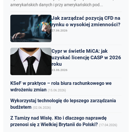
amerykańskich danych i przy amerykańskich pod...
Jak zarządzać pozycją CFD na
rynku o wysokiej zmienności?
27.06.2026
Cypr w świetle MiCA: jak
uzyskać licencję CASP w 2026
roku
23.06.2026
KSeF w praktyce – rola biura rachunkowego we
wdrożeniu zmian
(15.06.2026)
Wykorzystaj technologię do lepszego zarządzania
budżetem
(02.06.2026)
Z Tamizy nad Wisłę. Kto i dlaczego naprawdę
przenosi się z Wielkiej Brytanii do Polski?
(17.04.2026)