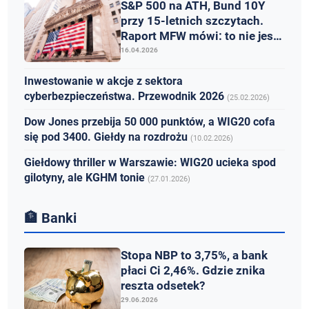
S&P 500 na ATH, Bund 10Y
przy 15-letnich szczytach.
Raport MFW mówi: to nie jest
spokój
16.04.2026
Inwestowanie w akcje z sektora
cyberbezpieczeństwa. Przewodnik 2026
(25.02.2026)
Dow Jones przebija 50 000 punktów, a WIG20 cofa
się pod 3400. Giełdy na rozdrożu
(10.02.2026)
Giełdowy thriller w Warszawie: WIG20 ucieka spod
gilotyny, ale KGHM tonie
(27.01.2026)
🏦 Banki
Stopa NBP to 3,75%, a bank
płaci Ci 2,46%. Gdzie znika
reszta odsetek?
29.06.2026