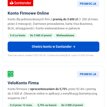
PROMOCJA
Konto Firmowe Online
Konto dla jednoosobowych firm z
premią do 3 600 zł
(1 200 zł/mies.
przez 3 miesiące). Darmowe prowadzenie, karta Visa Business,
BLIK, eKsięgowość i konto wielowalutowe w pakiecie
0 zł za konto
Do 3 600 zł premii
Wielowalutowe
Otwórz konto w Santander →
Warunek premii: przelew ZUS 100 zł+, 5 płatności kartą/BLIK, wpływ 5 000 zł/mies.
PROMOCJA
VeloKonto Firma
Konto firmowe z
oprocentowaniem do 5,75%
przez 92 dni i premią
do 3 000 zł. Otwarcie online w aplikacji z weryfikacją biometryczną,
wsparcie 24/7
0 zł przez 12 mies.
5,75% na koncie
Do 3 000 zł premii