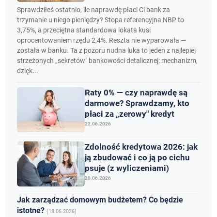
Sprawdziłeś ostatnio, ile naprawdę płaci Ci bank za
trzymanie u niego pieniędzy? Stopa referencyjna NBP to
3,75%, a przeciętna standardowa lokata kusi
oprocentowaniem rzędu 2,4%. Reszta nie wyparowała —
została w banku. Ta z pozoru nudna luka to jeden z najlepiej
strzeżonych „sekretów" bankowości detalicznej: mechanizm,
dzięk...
Raty 0% — czy naprawdę są
darmowe? Sprawdzamy, kto
płaci za „zerowy" kredyt
22.06.2026
Zdolność kredytowa 2026: jak
ją zbudować i co ją po cichu
psuje (z wyliczeniami)
20.06.2026
Jak zarządzać domowym budżetem? Co będzie
istotne?
(18.06.2026)