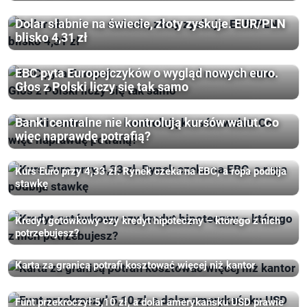
Dolar słabnie na świecie, złoty zyskuje. EUR/PLN
blisko 4,31 zł
EBC pyta Europejczyków o wygląd nowych euro.
Głos z Polski liczy się tak samo
Banki centralne nie kontrolują kursów walut. Co
więc naprawdę potrafią?
Kurs Euro przy 4,33 zł. Rynek czeka na EBC, a ropa podbija
stawkę
Kredyt gotówkowy czy kredyt hipoteczny – którego z nich
potrzebujesz?
Karta za granicą potrafi kosztować więcej niż kantor
Funt przekroczył 5,10 zł, a dolar amerykańsku USD prawie