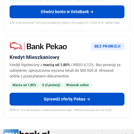
Otwórz konto w VeloBank →
200 zł za otwarcie + bonusy za leasing i kredyt. Wymaga min. 4 000 zł śr. salda/mies.
BEZ PROWIZJI
Kredyt Mieszkaniowy
Kredyt hipoteczny z
marżą od 1,80%
i RRSO 6,12%. Bez prowizji za
udzielenie, uproszczona wycena lokali do 500 000 zł. Wniosek
online z przesyłaniem dokumentów
Marża od 1,80%
0 zł prowizji
Wniosek online
Sprawdź ofertę Pekao →
RRSO 6,12% dla kredytu zmiennoprocentowego. Oferta ważna do 30.04.2026.