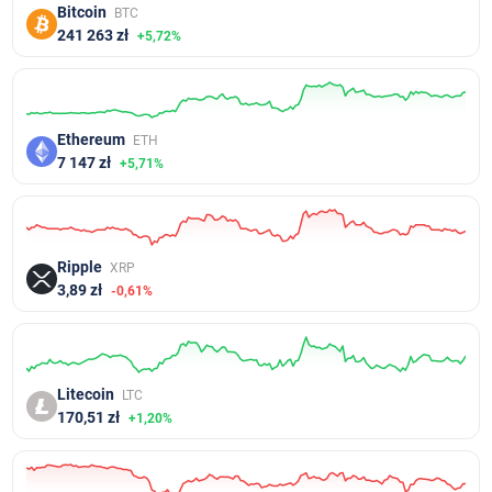
Bitcoin
BTC
241 263 zł
+5,72%
Ethereum
ETH
7 147 zł
+5,71%
Ripple
XRP
3,89 zł
-0,61%
Litecoin
LTC
170,51 zł
+1,20%