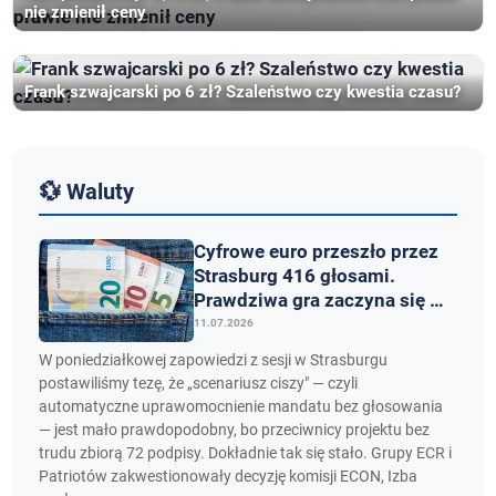
nie zmienił ceny
Frank szwajcarski po 6 zł? Szaleństwo czy kwestia czasu?
💱 Waluty
Cyfrowe euro przeszło przez
Strasburg 416 głosami.
Prawdziwa gra zaczyna się w
poniedziałek
11.07.2026
W poniedziałkowej zapowiedzi z sesji w Strasburgu
postawiliśmy tezę, że „scenariusz ciszy" — czyli
automatyczne uprawomocnienie mandatu bez głosowania
— jest mało prawdopodobny, bo przeciwnicy projektu bez
trudu zbiorą 72 podpisy. Dokładnie tak się stało. Grupy ECR i
Patriotów zakwestionowały decyzję komisji ECON, Izba