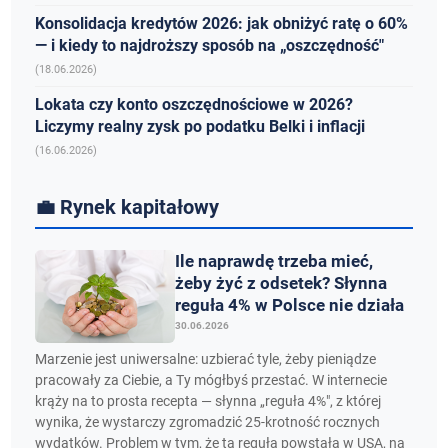
Konsolidacja kredytów 2026: jak obniżyć ratę o 60%
— i kiedy to najdroższy sposób na „oszczędność"
(18.06.2026)
Lokata czy konto oszczędnościowe w 2026?
Liczymy realny zysk po podatku Belki i inflacji
(16.06.2026)
💼 Rynek kapitałowy
Ile naprawdę trzeba mieć,
żeby żyć z odsetek? Słynna
reguła 4% w Polsce nie działa
30.06.2026
Marzenie jest uniwersalne: uzbierać tyle, żeby pieniądze
pracowały za Ciebie, a Ty mógłbyś przestać. W internecie
krąży na to prosta recepta — słynna „reguła 4%", z której
wynika, że wystarczy zgromadzić 25-krotność rocznych
wydatków. Problem w tym, że ta reguła powstała w USA, na