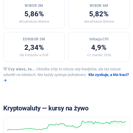
WIBOR 3M
WIBOR 6M
5,86%
5,82%
aktualizacja dzienna
aktualizacja dzienna
EURIBOR 3M
Inflacja CPI
2,34%
4,9%
dla kredytów w EUR
r/r, marzec 2026
💡 Czy wiesz, że...
Obniżka stóp to niższe raty kredytów, ale też niższe
odsetki na lokatach. Nie każdy zyskuje jednakowo.
Kto zyskuje, a kto traci?
→
Kryptowaluty — kursy na żywo