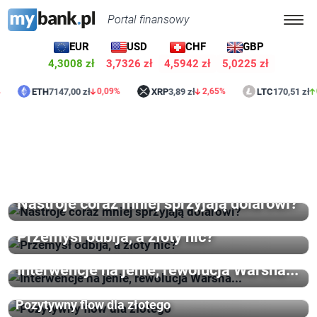
Portal finansowy
EUR
USD
CHF
GBP
4,3008 zł
3,7326 zł
4,5942 zł
5,0225 zł
ETH
7147,00 zł
XRP
3,89 zł
LTC
170,51 zł
0,09%
2,65%
0,6
Nastroje coraz mniej sprzyjają dolarowi?
Przemysł odbija, a złoty nic?
Interwencje na jenie, rewolucja Warsha...
Pozytywny flow dla złotego